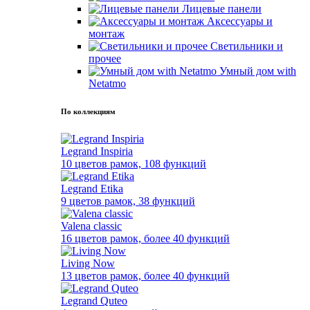
Лицевые панели
Аксессуары и
монтаж
Светильники и
прочее
Умный дом with
Netatmo
По коллекциям
Legrand Inspiria
10 цветов рамок, 108 функций
Legrand Etika
9 цветов рамок, 38 функций
Valena classic
16 цветов рамок, более 40 функций
Living Now
13 цветов рамок, более 40 функций
Legrand Quteo