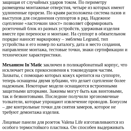
защищая от случайных ударов током. По периметру
размещены монтажные отверстия, четыре из которых имеют
удлиненные прорези. По краям расположена система пазов и
выступов для соединения суппортов в ряд. Надежное
сцепление «ласточкин хвост» позволяет сформировать
розеточный блок из разных устройств, удерживая изделия
вместе при переноске и монтаже. На суппорт в обязательном
порядке наносят маркировку – эмблема Legrand, тип
устройства и его номер по каталогу, дата и место создания,
направление монтажа, тестовые точки, знаки сертификации и
технические характеристики.
Механизм In`Matic
заключен в поликарбонатный корпус, что
исключает риск прикосновения к токоведущим частям.
Захваты, с помощью которых кожух крепится на суппорте,
теперь оснащены двумя зубцами, что делает сцепление более
надежным. Некоторые модели оснащаются встроенными
защитными шторками. Зажимы могут быть как винтовыми,
так и безвинтовыми. Последние получили эргономичные
толкатели, которые упрощают извлечение проводов. Бонусом
– две контрольные точки для снятия замеров, которое не
требуют демонтажа изделия.
Лицевые панели для розеток Valena Life изготавливаются из
особого термостойкого пластика. Он способен выдерживать