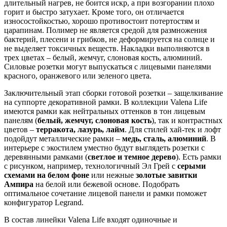
длительный нагрев, не боится искр, а при возгорании плохо
горит и быстро затухает. Кроме того, он отличается
износостойкостью, хорошо противостоит потертостям и
царапинам. Полимер не является средой для размножения
бактерий, плесени и грибков, не деформируется на солнце и
не выделяет токсичных веществ. Накладки выполняются в
трех цветах – белый, жемчуг, слоновая кость, алюминий.
Силовые розетки могут выпускаться с лицевыми панелями
красного, оранжевого или зеленого цвета.
Заключительный этап сборки готовой розетки – защелкивание
на суппорте декоративной рамки. В коллекции Valena Life
имеются рамки как нейтральных оттенков в тон лицевым
панелям (
белый, жемчуг, слоновая кость
), так и контрастных
цветов –
терракота, лазурь, лайм
. Для стилей хай-тек и лофт
подойдут металлические рамки –
медь, сталь, алюминий
. В
интерьере с экостилем уместно будут выглядеть розетки с
деревянными рамками (
светлое и темное дерево
). Есть рамки
с рисунком, например, технологичный Эл Грей с
серыми
схемами на белом фоне
или нежные
золотые завитки
Ампира
на белой или бежевой основе. Подобрать
оптимальное сочетание лицевой панели и рамки поможет
конфигуратор Legrand.
В состав линейки Valena Life входят одиночные и