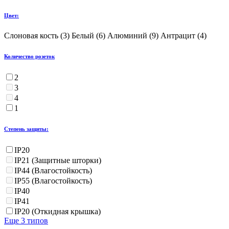
Цвет:
Слоновая кость (
3
)
Белый (
6
)
Алюминий (
9
)
Антрацит (
4
)
Количество розеток
2
3
4
1
Степень защиты:
IP20
IP21 (Защитные шторки)
IP44 (Влагостойкость)
IP55 (Влагостойкость)
IP40
IP41
IP20 (Откидная крышка)
Еще 3 типов