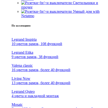
Светильники и
прочее
Умный дом with
Netatmo
По коллекциям
Legrand Inspiria
10 цветов рамок, 108 функций
Legrand Etika
9 цветов рамок, 38 функций
Valena classic
16 цветов рамок, более 40 функций
Living Now
13 цветов рамок, более 40 функций
Legrand Quteo
4 цвета и накладной монтаж
Mosaic