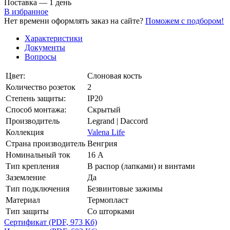
Поставка — 1 день
В избранное
Нет времени оформлять заказ на сайте?
Поможем с подбором!
Характеристики
Документы
Вопросы
Цвет:
Слоновая кость
Количество розеток
2
Степень защиты:
IP20
Способ монтажа:
Скрытый
Производитель
Legrand | Daccord
Коллекция
Valena Life
Страна производитель
Венгрия
Номинальный ток
16 А
Тип крепления
В распор (лапками) и винтами
Заземление
Да
Тип подключения
Безвинтовые зажимы
Материал
Термопласт
Тип защиты
Со шторками
Сертификат
(PDF, 973 Кб)