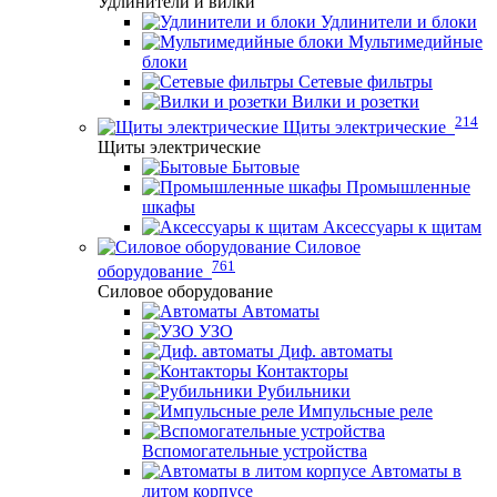
Удлинители и вилки
Удлинители и блоки
Мультимедийные
блоки
Сетевые фильтры
Вилки и розетки
214
Щиты электрические
Щиты электрические
Бытовые
Промышленные
шкафы
Аксессуары к щитам
Силовое
761
оборудование
Силовое оборудование
Автоматы
УЗО
Диф. автоматы
Контакторы
Рубильники
Импульсные реле
Вспомогательные устройства
Автоматы в
литом корпусе