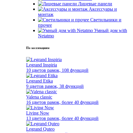
Лицевые панели
Аксессуары и
монтаж
Светильники и
прочее
Умный дом with
Netatmo
По коллекциям
Legrand Inspiria
10 цветов рамок, 108 функций
Legrand Etika
9 цветов рамок, 38 функций
Valena classic
16 цветов рамок, более 40 функций
Living Now
13 цветов рамок, более 40 функций
Legrand Quteo