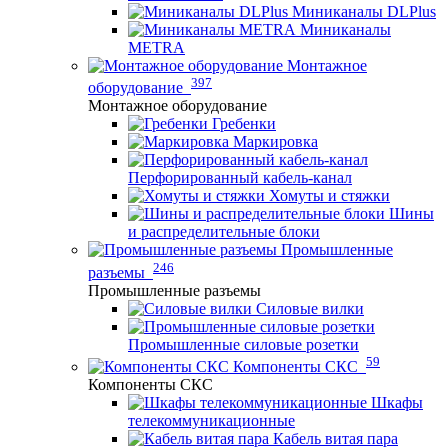
Миниканалы DLPlus
Миниканалы
METRA
Монтажное
397
оборудование
Монтажное оборудование
Гребенки
Маркировка
Перфорированный кабель-канал
Хомуты и стяжки
Шины
и распределительные блоки
Промышленные
246
разъемы
Промышленные разъемы
Силовые вилки
Промышленные силовые розетки
59
Компоненты СКС
Компоненты СКС
Шкафы
телекоммуникационные
Кабель витая пара