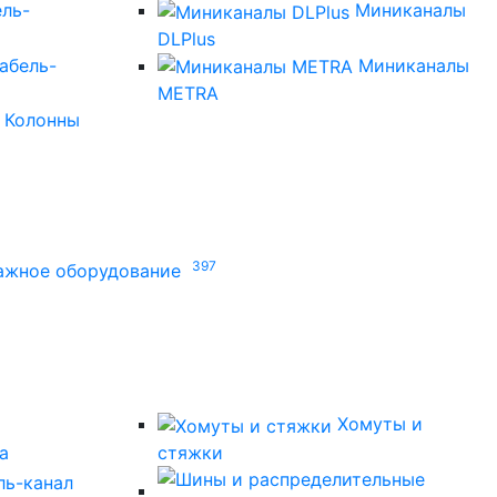
ель-
Миниканалы
DLPlus
абель-
Миниканалы
METRA
Колонны
397
ажное оборудование
Хомуты и
а
стяжки