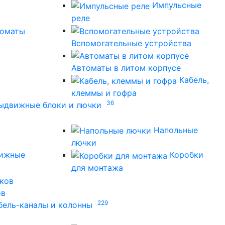
Импульсные
реле
томаты
Вспомогательные устройства
Автоматы в литом корпусе
Кабель,
клеммы и гофра
36
ыдвижные блоки и лючки
Напольные
лючки
ижные
Коробки
для монтажа
ов
229
бель-каналы и колонны