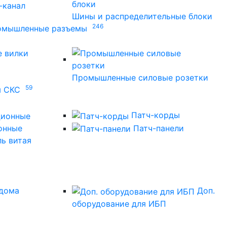
-канал
Шины и распределительные блоки
246
омышленные разъемы
 вилки
Промышленные силовые розетки
59
ы СКС
Патч-корды
онные
Патч-панели
ль витая
дома
Доп.
оборудование для ИБП