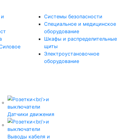
 и
Системы безопасности
Специальное и медицинское
ест
оборудование
а
Шкафы и распределительные
щиты
Силовое
Электроустановочное
оборудование
Legrand Inspiria
Датчики движения
10 цветов рамок, 108 
Legrand Etika
Выводы кабеля и
9 цветов рамок, 38 фу