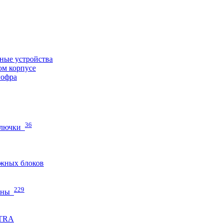
ные устройства
ом корпусе
гофра
36
 лючки
жных блоков
229
нны
ETRA