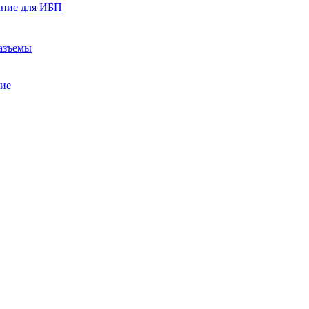
ание для ИБП
азъемы
ние