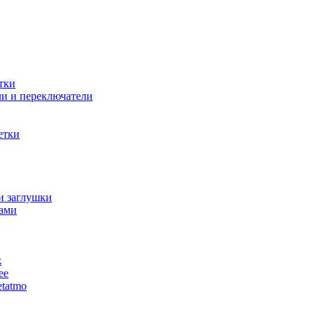
тки
и и переключатели
етки
и заглушки
ами
ж
ее
tatmo