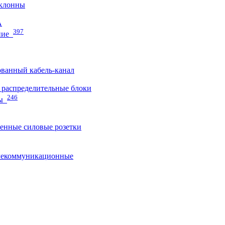
клонны
A
397
ние
ванный кабель-канал
распределительные блоки
246
ы
нные силовые розетки
лекоммуникационные