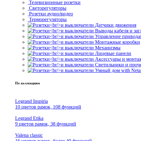
Телевизионные розетки
Светорегуляторы
Розетки аудио/видео
Терморегуляторы
Датчики движения
Выводы кабеля и за
Управление привода
Монтажные коробки
Механизмы
Лицевые панели
Аксессуары и монта
Светильники и проч
Умный дом with Neta
По коллекциям
Legrand Inspiria
10 цветов рамок, 108 функций
Legrand Etika
9 цветов рамок, 38 функций
Valena classic
16 цветов рамок, более 40 функций