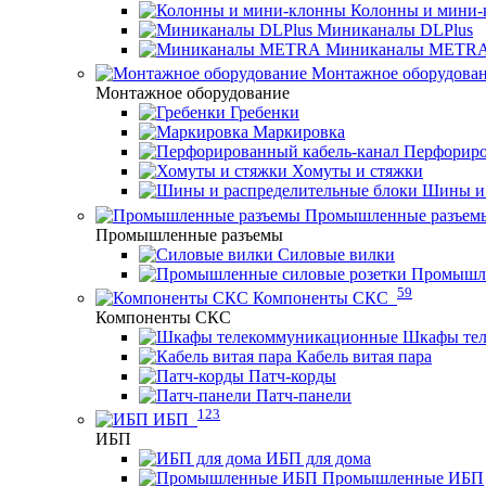
Колонны и мини-
Миниканалы DLPlus
Миниканалы METR
Монтажное оборудова
Монтажное оборудование
Гребенки
Маркировка
Перфориро
Хомуты и стяжки
Шины и 
Промышленные разъем
Промышленные разъемы
Силовые вилки
Промышле
59
Компоненты СКС
Компоненты СКС
Шкафы те
Кабель витая пара
Патч-корды
Патч-панели
123
ИБП
ИБП
ИБП для дома
Промышленные ИБП