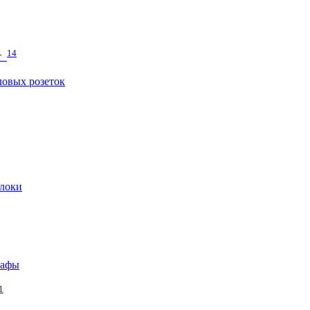
14
т
овых розеток
локи
кафы
1