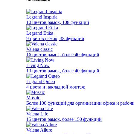
Legrand Inspiria
10 цветов рамок, 108 функций
Legrand Etika
9 цветов рамок, 38 функций
Valena classic
16 цветов рамок, более 40 функций
Living Now
13 цветов рамок, более 40 функций
Legrand Quteo
4 цвета и накладной монтаж
Mosaic
Более 100 функций для организации офиса и рабочи
Valena Life
15 цветов рамок, более 150 функций
Valena Allure