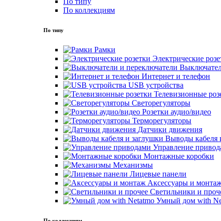
По типу
По коллекциям
По типу
Рамки
Электрические розе
Выключател
Интернет и телефон
USB устройства
Телевизионные роз
Светорегуляторы
Розетки аудио/видео
Терморегуляторы
Датчики движения
Выводы кабеля 
Управление привод
Монтажные коробки
Механизмы
Лицевые панели
Аксессуары и монта
Светильники и проч
Умный дом with Ne
По коллекциям