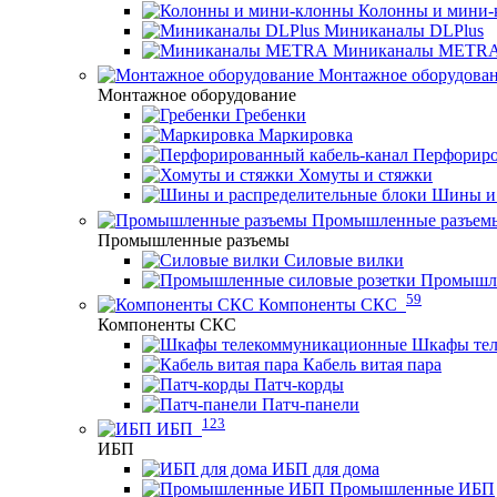
Колонны и мини-
Миниканалы DLPlus
Миниканалы METR
Монтажное оборудова
Монтажное оборудование
Гребенки
Маркировка
Перфориро
Хомуты и стяжки
Шины и 
Промышленные разъем
Промышленные разъемы
Силовые вилки
Промышле
59
Компоненты СКС
Компоненты СКС
Шкафы те
Кабель витая пара
Патч-корды
Патч-панели
123
ИБП
ИБП
ИБП для дома
Промышленные ИБП