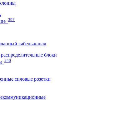
клонны
A
397
ние
ванный кабель-канал
распределительные блоки
246
ы
нные силовые розетки
лекоммуникационные