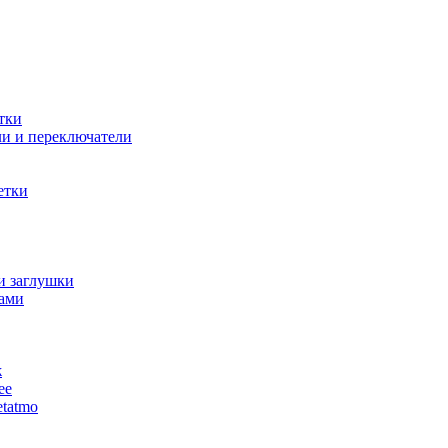
тки
и и переключатели
етки
и заглушки
ами
ж
ее
tatmo