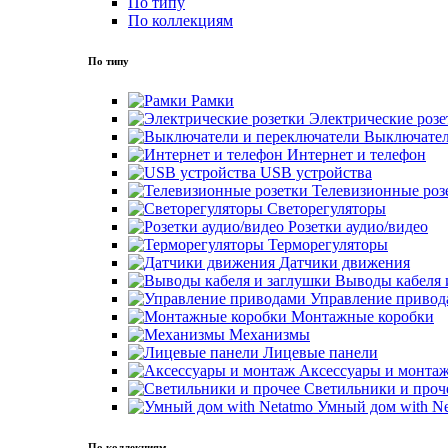
По типу
По коллекциям
По типу
Рамки
Электрические розе
Выключател
Интернет и телефон
USB устройства
Телевизионные роз
Светорегуляторы
Розетки аудио/видео
Терморегуляторы
Датчики движения
Выводы кабеля 
Управление привод
Монтажные коробки
Механизмы
Лицевые панели
Аксессуары и монта
Светильники и проч
Умный дом with Ne
По коллекциям