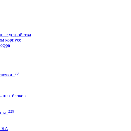
ные устройства
ом корпусе
гофра
36
 лючки
жных блоков
229
нны
ETRA