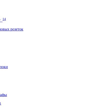
14
т
овых розеток
локи
кафы
1