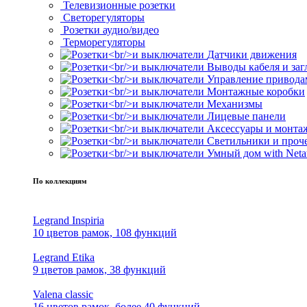
Телевизионные розетки
Светорегуляторы
Розетки аудио/видео
Терморегуляторы
Датчики движения
Выводы кабеля и за
Управление привода
Монтажные коробки
Механизмы
Лицевые панели
Аксессуары и монта
Светильники и проч
Умный дом with Neta
По коллекциям
Legrand Inspiria
10 цветов рамок, 108 функций
Legrand Etika
9 цветов рамок, 38 функций
Valena classic
16 цветов рамок, более 40 функций