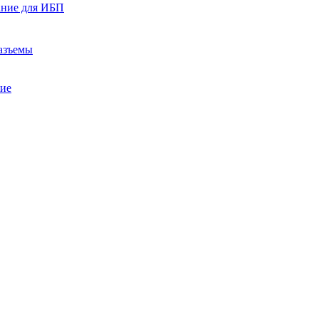
ание для ИБП
азъемы
ние