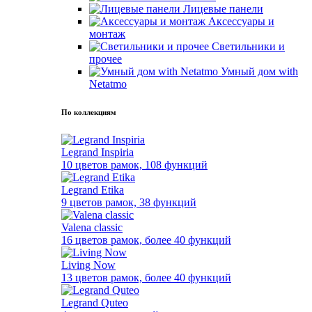
Лицевые панели
Аксессуары и
монтаж
Светильники и
прочее
Умный дом with
Netatmo
По коллекциям
Legrand Inspiria
10 цветов рамок, 108 функций
Legrand Etika
9 цветов рамок, 38 функций
Valena classic
16 цветов рамок, более 40 функций
Living Now
13 цветов рамок, более 40 функций
Legrand Quteo