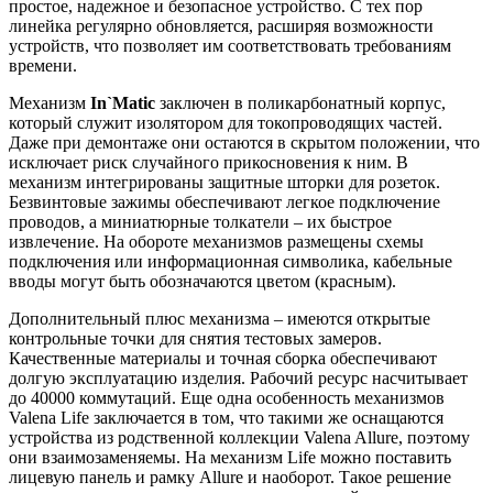
простое, надежное и безопасное устройство. С тех пор
линейка регулярно обновляется, расширяя возможности
устройств, что позволяет им соответствовать требованиям
времени.
Механизм
In`Matic
заключен в поликарбонатный корпус,
который служит изолятором для токопроводящих частей.
Даже при демонтаже они остаются в скрытом положении, что
исключает риск случайного прикосновения к ним. В
механизм интегрированы защитные шторки для розеток.
Безвинтовые зажимы обеспечивают легкое подключение
проводов, а миниатюрные толкатели – их быстрое
извлечение. На обороте механизмов размещены схемы
подключения или информационная символика, кабельные
вводы могут быть обозначаются цветом (красным).
Дополнительный плюс механизма – имеются открытые
контрольные точки для снятия тестовых замеров.
Качественные материалы и точная сборка обеспечивают
долгую эксплуатацию изделия. Рабочий ресурс насчитывает
до 40000 коммутаций. Еще одна особенность механизмов
Valena Life заключается в том, что такими же оснащаются
устройства из родственной коллекции Valena Allure, поэтому
они взаимозаменяемы. На механизм Life можно поставить
лицевую панель и рамку Allure и наоборот. Такое решение