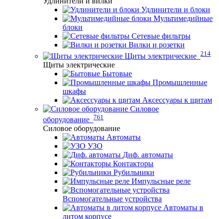
Удлинители и вилки
Удлинители и блоки
Мультимедийные
блоки
Сетевые фильтры
Вилки и розетки
214
Щиты электрические
Щиты электрические
Бытовые
Промышленные
шкафы
Аксессуары к щитам
Силовое
761
оборудование
Силовое оборудование
Автоматы
УЗО
Диф. автоматы
Контакторы
Рубильники
Импульсные реле
Вспомогательные устройства
Автоматы в
литом корпусе