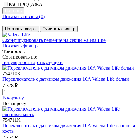
РАСПРОДАЖА
Показать товары (
0
)
Показать товары
Очистить фильтр
Сконфигурировать решение
на серии Valena Life
Показать фильтр
Товаров:
3
Сортировать по:
популярности
артикулу
цене
754710K
Переключатель с датчиком движения 10A Valena Life белый
7 378 ₽
В корзинy
По запросу
754711K
Переключатель с датчиком движения 10A Valena Life слоновая
кость
7 354 ₽