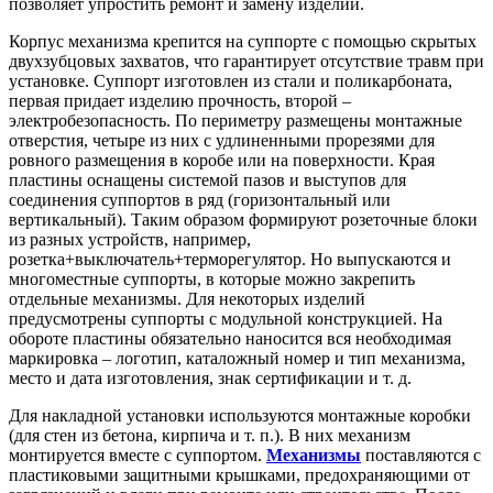
позволяет упростить ремонт и замену изделий.
Корпус механизма крепится на суппорте с помощью скрытых
двухзубцовых захватов, что гарантирует отсутствие травм при
установке. Суппорт изготовлен из стали и поликарбоната,
первая придает изделию прочность, второй –
электробезопасность. По периметру размещены монтажные
отверстия, четыре из них с удлиненными прорезями для
ровного размещения в коробе или на поверхности. Края
пластины оснащены системой пазов и выступов для
соединения суппортов в ряд (горизонтальный или
вертикальный). Таким образом формируют розеточные блоки
из разных устройств, например,
розетка+выключатель+терморегулятор. Но выпускаются и
многоместные суппорты, в которые можно закрепить
отдельные механизмы. Для некоторых изделий
предусмотрены суппорты с модульной конструкцией. На
обороте пластины обязательно наносится вся необходимая
маркировка – логотип, каталожный номер и тип механизма,
место и дата изготовления, знак сертификации и т. д.
Для накладной установки используются монтажные коробки
(для стен из бетона, кирпича и т. п.). В них механизм
монтируется вместе с суппортом.
Механизмы
поставляются с
пластиковыми защитными крышками, предохраняющими от