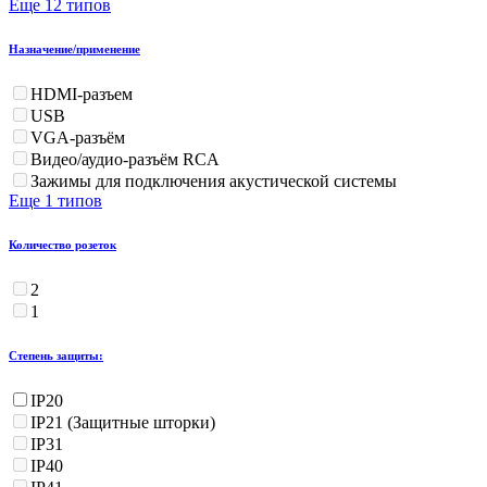
Еще 12 типов
Назначение/применение
HDMI-разъем
USB
VGA-разъём
Видео/аудио-разъём RCA
Зажимы для подключения акустической системы
Еще 1 типов
Количество розеток
2
1
Степень защиты:
IP20
IP21 (Защитные шторки)
IP31
IP40