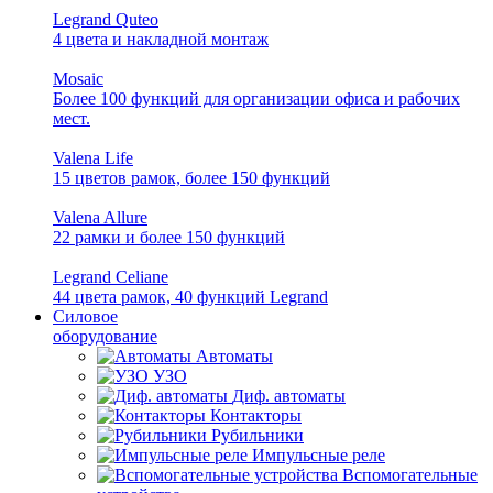
Legrand Quteo
4 цвета и накладной монтаж
Mosaic
Более 100 функций для организации офиса и рабочих
мест.
Valena Life
15 цветов рамок, более 150 функций
Valena Allure
22 рамки и более 150 функций
Legrand Celiane
44 цвета рамок, 40 функций Legrand
Силовое
оборудование
Автоматы
УЗО
Диф. автоматы
Контакторы
Рубильники
Импульсные реле
Вспомогательные