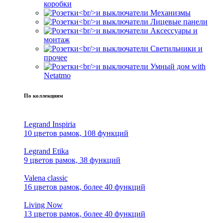
коробки
Механизмы
Лицевые панели
Аксессуары и
монтаж
Светильники и
прочее
Умный дом with
Netatmo
По коллекциям
Legrand Inspiria
10 цветов рамок, 108 функций
Legrand Etika
9 цветов рамок, 38 функций
Valena classic
16 цветов рамок, более 40 функций
Living Now
13 цветов рамок, более 40 функций