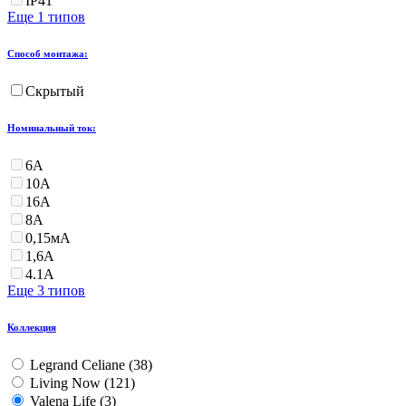
IP41
Еще 1 типов
Способ монтажа:
Скрытый
Номинальный ток:
6А
10А
16А
8А
0,15мА
1,6А
4.1А
Еще 3 типов
Коллекция
Legrand Celiane (
38
)
Living Now (
121
)
Valena Life (
3
)