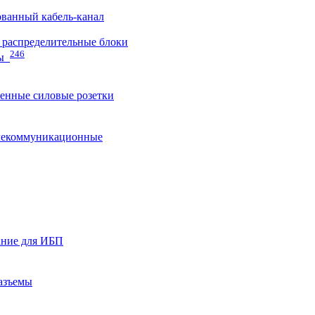
ванный кабель-канал
распределительные блоки
246
ы
нные силовые розетки
лекоммуникационные
ание для ИБП
азъемы