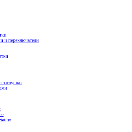
тки
и и переключатели
етки
и заглушки
ами
ж
ее
tatmo