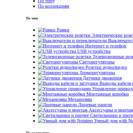
По типу
По коллекциям
По типу
Рамки
Электрические розе
Выключател
Интернет и телефон
USB устройства
Телевизионные роз
Светорегуляторы
Розетки аудио/видео
Терморегуляторы
Датчики движения
Выводы кабеля 
Управление привод
Монтажные коробки
Механизмы
Лицевые панели
Аксессуары и монта
Светильники и проч
Умный дом with Ne
По коллекциям