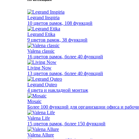
Legrand Inspiria
10 цветов рамок, 108 функций
Legrand Etika
9 цветов рамок, 38 функций
Valena classic
16 цветов рамок, более 40 функций
Living Now
13 цветов рамок, более 40 функций
Legrand Quteo
4 цвета и накладной монтаж
Mosaic
Более 100 функций для организации офиса и рабочи
Valena Life
15 цветов рамок, более 150 функций
Valena Allure