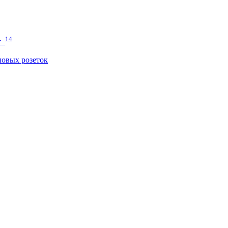
14
т
овых розеток