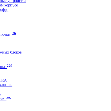
ные устройства
ом корпусе
гофра
36
 лючки
жных блоков
229
нны
ETRA
клонны
A
397
ние