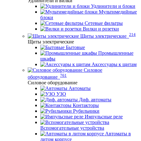
Удлинители и вилки
Удлинители и блоки
Мультимедийные
блоки
Сетевые фильтры
Вилки и розетки
214
Щиты электрические
Щиты электрические
Бытовые
Промышленные
шкафы
Аксессуары к щитам
Силовое
761
оборудование
Силовое оборудование
Автоматы
УЗО
Диф. автоматы
Контакторы
Рубильники
Импульсные реле
Вспомогательные устройства
Автоматы в
литом корпусе