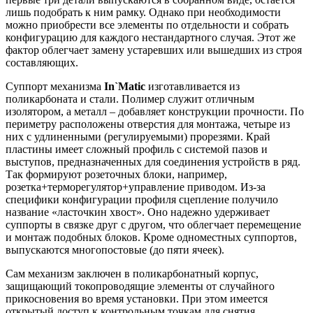
лишь подобрать к ним рамку. Однако при необходимости
можно приобрести все элементы по отдельности и собрать
конфигурацию для каждого нестандартного случая. Этот же
фактор облегчает замену устаревших или вышедших из строя
составляющих.
Суппорт механизма
In`Matic
изготавливается из
поликарбоната и стали. Полимер служит отличным
изолятором, а металл – добавляет конструкции прочности. По
периметру расположены отверстия для монтажа, четыре из
них с удлиненными (регулируемыми) прорезями. Край
пластины имеет сложный профиль с системой пазов и
выступов, предназначенных для соединения устройств в ряд.
Так формируют розеточных блоки, например,
розетка+терморегулятор+управление приводом. Из-за
специфики конфигурации профиля сцепление получило
название «ласточкин хвост». Оно надежно удерживает
суппорты в связке друг с другом, что облегчает перемещение
и монтаж подобных блоков. Кроме одноместных суппортов,
выпускаются многопостовые (до пяти ячеек).
Сам механизм заключен в поликарбонатный корпус,
защищающий токопроводящие элементы от случайного
прикосновения во время установки. При этом имеется
открытый доступ к контрольным точкам для снятия