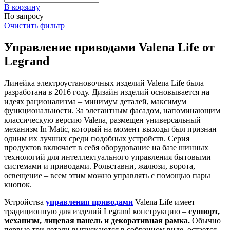
В корзинy
По запросу
Очистить фильтр
Управление приводами Valena Life от
Legrand
Линейка электроустановочных изделий Valena Life была
разработана в 2016 году. Дизайн изделий основывается на
идеях рационализма – минимум деталей, максимум
функциональности. За элегантным фасадом, напоминающим
классическую версию Valena, размещен универсальный
механизм In`Matic, который на момент выходы был признан
одним их лучших среди подобных устройств. Серия
продуктов включает в себя оборудование на базе шинных
технологий для интеллектуального управления бытовыми
системами и приводами. Рольставни, жалюзи, ворота,
освещение – всем этим можно управлять с помощью пары
кнопок.
Устройства
управления приводами
Valena Life имеет
традиционную для изделий Legrand конструкцию –
суппорт,
механизм, лицевая панель и декоративная рамка.
Обычно
первые три детали выпускаются в собранном виде, остается