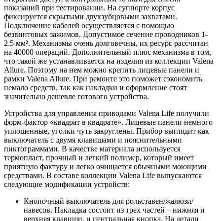
показаний при тестировании. На суппорте корпус
фиксируется скрытыми двухзубцовыми захватами.
Подключение кабелей осуществляется с помощью
безвинтовых зажимов. Допустимое сечение проводников 1-
2.5 мм². Механизмы очень долговечны, их ресурс рассчитан
на 40000 операций. Дополнительный плюс механизма в том,
что такой же устанавливается на изделия из коллекции Valena
Allure. Поэтому на нем можно крепить лицевые панели и
рамки Valena Allure. При ремонте это поможет сэкономить
немало средств, так как накладки и оформление стоят
значительно дешевле готового устройства.
Устройства для управления приводами Valena Life получили
форм-фактор «квадрат в квадрате». Лицевые панели немного
уплощенные, уголки чуть закруглены. Прибор выглядит как
выключатель с двумя клавишами и пояснительными
пиктограммами. В качестве материала используется
термопласт, прочный и легкий полимер, который имеет
приятную фактуру и легко очищается обычными моющими
средствами. В составе коллекции Valena Life выпускаются
следующие модификации устройств:
Кнопочный выключатель для рольставен/жалюзи/
навесов. Накладка состоит из трех частей – нижняя и
верхняя клавиши, и центральная кнопка. На детали