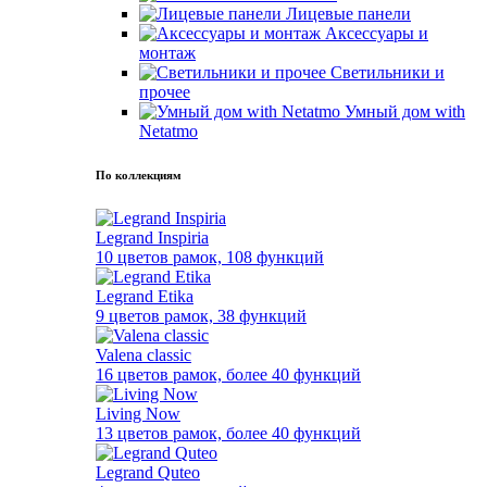
Лицевые панели
Аксессуары и
монтаж
Светильники и
прочее
Умный дом with
Netatmo
По коллекциям
Legrand Inspiria
10 цветов рамок, 108 функций
Legrand Etika
9 цветов рамок, 38 функций
Valena classic
16 цветов рамок, более 40 функций
Living Now
13 цветов рамок, более 40 функций
Legrand Quteo