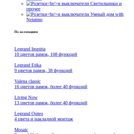
Светильники и
прочее
Умный дом with
Netatmo
По коллекциям
Legrand Inspiria
10 цветов рамок, 108 функций
Legrand Etika
9 цветов рамок, 38 функций
Valena classic
16 цветов рамок, более 40 функций
Living Now
13 цветов рамок, более 40 функций
Legrand Quteo
4 цвета и накладной монтаж
Mosaic