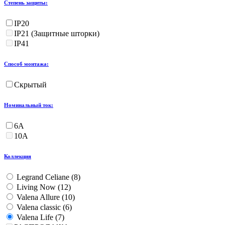
Степень защиты:
IP20
IP21 (Защитные шторки)
IP41
Способ монтажа:
Скрытый
Номинальный ток:
6А
10А
Коллекция
Legrand Celiane (
8
)
Living Now (
12
)
Valena Allure (
10
)
Valena classic (
6
)
Valena Life (
7
)