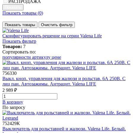
РАСПРОДАЖА
Показать товары (
0
)
Показать товары
Очистить фильтр
Сконфигурировать решение
на серии Valena Life
Показать фильтр
Товаров:
7
Сортировать по:
популярности
артикулу
цене
756330
Выкл. кноп. управления для жалюзи и рольстав. 6А 250В. С
лиц пан. Автозажимы. Антрацит. Valena LIFE
2 989 ₽
В корзинy
По запросу
752429К
Выключатель для рольставней и жалюзи. Valena Life. Белый.