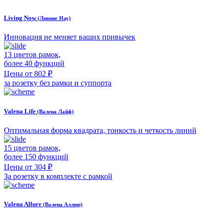
Living Now
(Ливинг Нау)
Инновация не меняет ваших привычек
13 цветов рамок,
более 40 функций
Цены от 802 ₽
за розетку без рамки и суппорта
Valena Life
(Валена Лайф)
Оптимальная форма квадрата, тонкость и четкость линий
15 цветов рамок,
более 150 функций
Цены от 304 ₽
За розетку в комплекте с рамкой
Valena Allure
(Валена Аллюр)