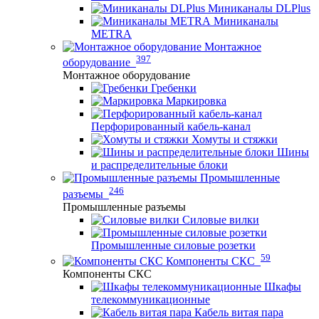
Миниканалы DLPlus
Миниканалы
METRA
Монтажное
397
оборудование
Монтажное оборудование
Гребенки
Маркировка
Перфорированный кабель-канал
Хомуты и стяжки
Шины
и распределительные блоки
Промышленные
246
разъемы
Промышленные разъемы
Силовые вилки
Промышленные силовые розетки
59
Компоненты СКС
Компоненты СКС
Шкафы
телекоммуникационные
Кабель витая пара