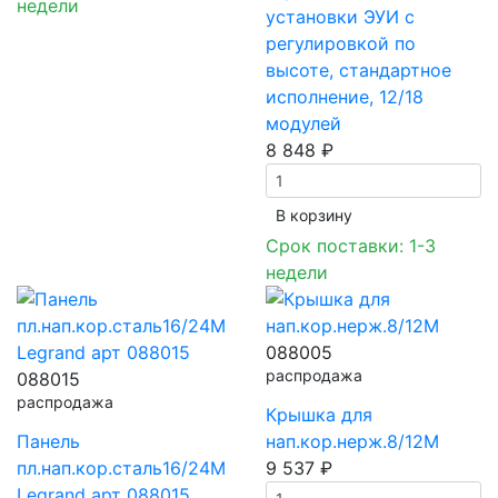
недели
установки ЭУИ с
регулировкой по
высоте, стандартное
исполнение, 12/18
модулей
8 848 ₽
В корзинy
Срок поставки: 1-3
недели
088005
распродажа
088015
распродажа
Крышка для
Панель
нап.кор.нерж.8/12М
пл.нап.кор.сталь16/24М
9 537 ₽
Legrand арт 088015