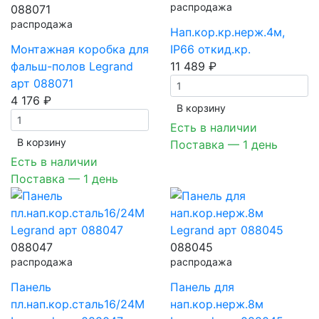
распродажа
088071
распродажа
Нап.кор.кр.нерж.4м,
Монтажная коробка для
IP66 откид.кр.
фальш-полов Legrand
11 489 ₽
арт 088071
4 176 ₽
В корзинy
Есть в наличии
В корзинy
Поставка — 1 день
Есть в наличии
Поставка — 1 день
088047
088045
распродажа
распродажа
Панель
Панель для
пл.нап.кор.сталь16/24М
нап.кор.нерж.8м