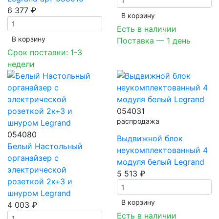
6 377 ₽
В корзинy
Есть в наличии
В корзинy
Поставка — 1 день
Срок поставки: 1-3
недели
054031
распродажа
054080
Выдвижной блок
Белый Настольный
неукомплектованный 4
органайзер с
модуля белый Legrand
электрической
5 513 ₽
розеткой 2к+З и
шнуром Legrand
В корзинy
4 003 ₽
Есть в наличии