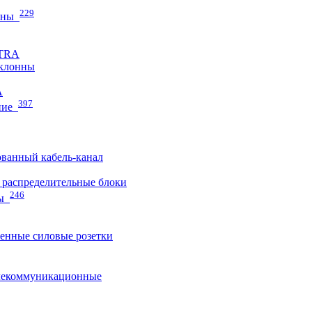
229
нны
ETRA
клонны
A
397
ние
ванный кабель-канал
распределительные блоки
246
ы
нные силовые розетки
лекоммуникационные