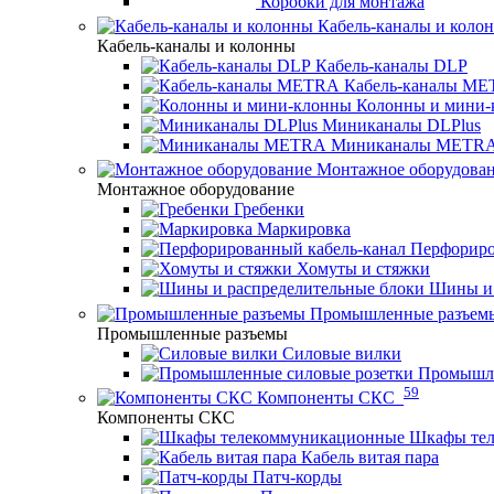
Коробки для монтажа
Кабель-каналы и коло
Кабель-каналы и колонны
Кабель-каналы DLP
Кабель-каналы M
Колонны и мини-
Миниканалы DLPlus
Миниканалы METR
Монтажное оборудова
Монтажное оборудование
Гребенки
Маркировка
Перфориро
Хомуты и стяжки
Шины и 
Промышленные разъем
Промышленные разъемы
Силовые вилки
Промышле
59
Компоненты СКС
Компоненты СКС
Шкафы те
Кабель витая пара
Патч-корды