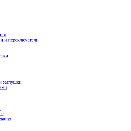
тки
и и переключатели
етки
и заглушки
ами
ж
ее
tatmo