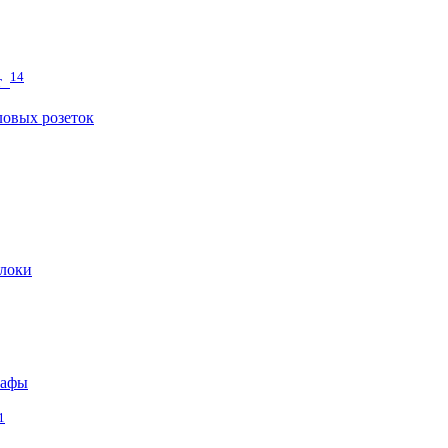
14
т
овых розеток
локи
кафы
1