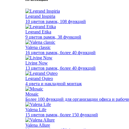
Legrand Inspiria
10 цветов рамок, 108 функций
Legrand Etika
9 цветов рамок, 38 функций
Valena classic
16 цветов рамок, более 40 функций
Living Now
13 цветов рамок, более 40 функций
Legrand Quteo
4 цвета и накладной монтаж
Mosaic
Более 100 функций для организации офиса и рабочи
Valena Life
15 цветов рамок, более 150 функций
Valena Allure