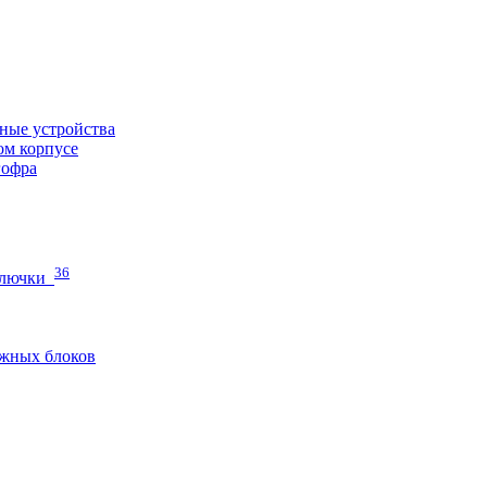
ные устройства
ом корпусе
гофра
36
 лючки
жных блоков