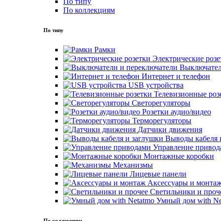
По типу
По коллекциям
По типу
Рамки
Электрические розе
Выключател
Интернет и телефон
USB устройства
Телевизионные роз
Светорегуляторы
Розетки аудио/видео
Терморегуляторы
Датчики движения
Выводы кабеля 
Управление привод
Монтажные коробки
Механизмы
Лицевые панели
Аксессуары и монта
Светильники и проч
Умный дом with Ne
По коллекциям