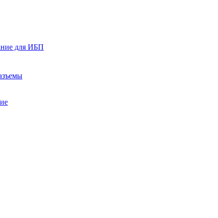
ание для ИБП
азъемы
ние