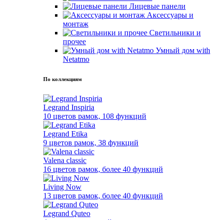
Лицевые панели
Аксессуары и
монтаж
Светильники и
прочее
Умный дом with
Netatmo
По коллекциям
Legrand Inspiria
10 цветов рамок, 108 функций
Legrand Etika
9 цветов рамок, 38 функций
Valena classic
16 цветов рамок, более 40 функций
Living Now
13 цветов рамок, более 40 функций
Legrand Quteo