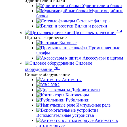
Удлинители и вилки
Удлинители и блоки
Мультимедийные
блоки
Сетевые фильтры
Вилки и розетки
214
Щиты электрические
Щиты электрические
Бытовые
Промышленные
шкафы
Аксессуары к щитам
Силовое
761
оборудование
Силовое оборудование
Автоматы
УЗО
Диф. автоматы
Контакторы
Рубильники
Импульсные реле
Вспомогательные устройства
Автоматы в
литом корпусе