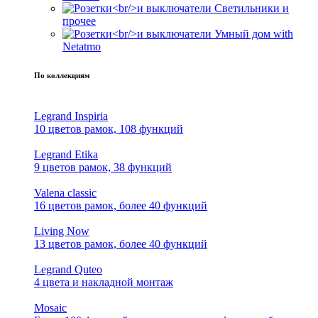
Светильники и
прочее
Умный дом with
Netatmo
По коллекциям
Legrand Inspiria
10 цветов рамок, 108 функций
Legrand Etika
9 цветов рамок, 38 функций
Valena classic
16 цветов рамок, более 40 функций
Living Now
13 цветов рамок, более 40 функций
Legrand Quteo
4 цвета и накладной монтаж
Mosaic