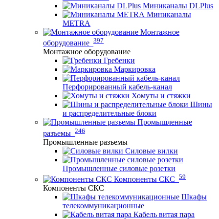
Миниканалы DLPlus
Миниканалы
METRA
Монтажное
397
оборудование
Монтажное оборудование
Гребенки
Маркировка
Перфорированный кабель-канал
Хомуты и стяжки
Шины
и распределительные блоки
Промышленные
246
разъемы
Промышленные разъемы
Силовые вилки
Промышленные силовые розетки
59
Компоненты СКС
Компоненты СКС
Шкафы
телекоммуникационные
Кабель витая пара