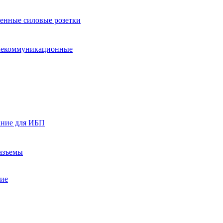
нные силовые розетки
лекоммуникационные
ание для ИБП
азъемы
ние