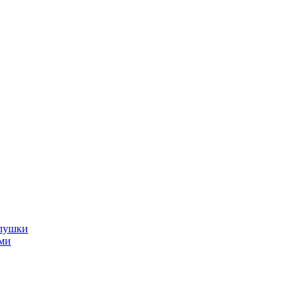
глушки
ми