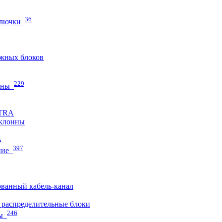
36
 лючки
жных блоков
229
нны
ETRA
клонны
A
397
ние
ванный кабель-канал
распределительные блоки
246
ы