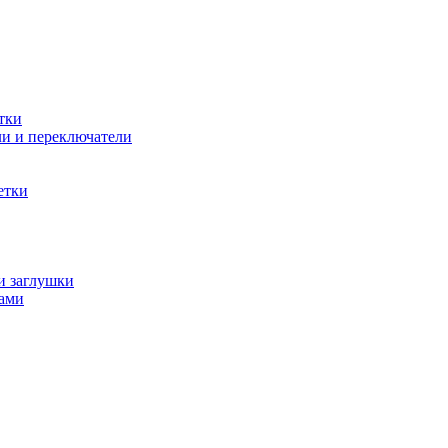
тки
и и переключатели
етки
и заглушки
ами