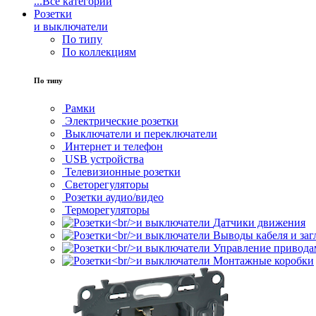
...
Все категории
Розетки
и выключатели
По типу
По коллекциям
По типу
Рамки
Электрические розетки
Выключатели и переключатели
Интернет и телефон
USB устройства
Телевизионные розетки
Светорегуляторы
Розетки аудио/видео
Терморегуляторы
Датчики движения
Выводы кабеля и за
Управление привода
Монтажные коробки