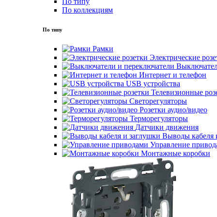
По типу
По коллекциям
По типу
Рамки
Электрические розе
Выключател
Интернет и телефон
USB устройства
Телевизионные роз
Светорегуляторы
Розетки аудио/видео
Терморегуляторы
Датчики движения
Выводы кабеля 
Управление привод
Монтажные коробки