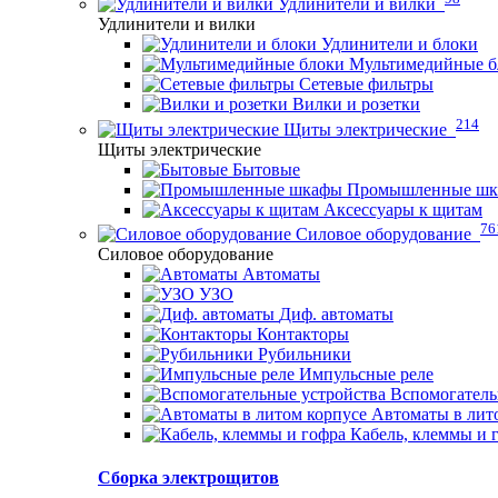
Удлинители и вилки
Удлинители и вилки
Удлинители и блоки
Мультимедийные б
Сетевые фильтры
Вилки и розетки
214
Щиты электрические
Щиты электрические
Бытовые
Промышленные ш
Аксессуары к щитам
76
Силовое оборудование
Силовое оборудование
Автоматы
УЗО
Диф. автоматы
Контакторы
Рубильники
Импульсные реле
Вспомогатель
Автоматы в лит
Кабель, клеммы и 
Сборка электрощитов