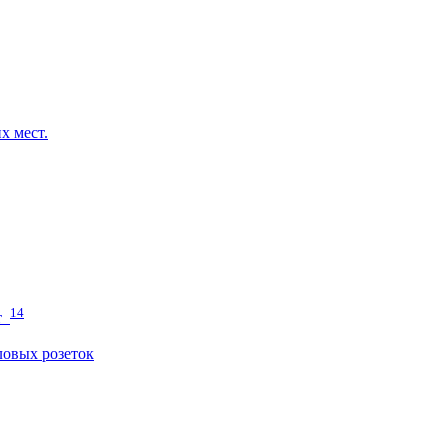
х мест.
14
т
овых розеток