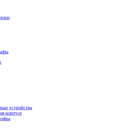
локи
кафы
1
ные устройства
ом корпусе
гофра