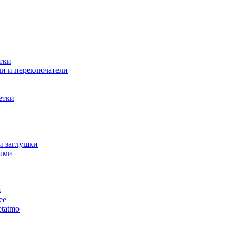
тки
и и переключатели
етки
и заглушки
ами
ж
ее
tatmo