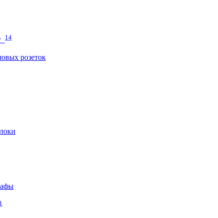
14
т
овых розеток
локи
кафы
1