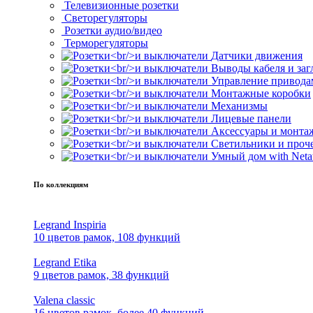
Телевизионные розетки
Светорегуляторы
Розетки аудио/видео
Терморегуляторы
Датчики движения
Выводы кабеля и за
Управление привода
Монтажные коробки
Механизмы
Лицевые панели
Аксессуары и монта
Светильники и проч
Умный дом with Neta
По коллекциям
Legrand Inspiria
10 цветов рамок, 108 функций
Legrand Etika
9 цветов рамок, 38 функций
Valena classic
16 цветов рамок, более 40 функций