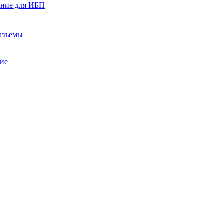
ание для ИБП
азъемы
ние