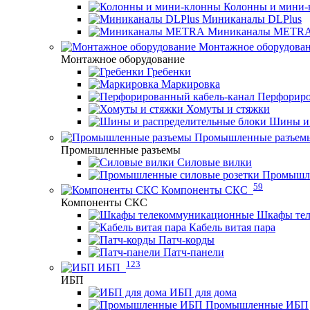
Колонны и мини-
Миниканалы DLPlus
Миниканалы METR
Монтажное оборудова
Монтажное оборудование
Гребенки
Маркировка
Перфориро
Хомуты и стяжки
Шины и 
Промышленные разъем
Промышленные разъемы
Силовые вилки
Промышле
59
Компоненты СКС
Компоненты СКС
Шкафы те
Кабель витая пара
Патч-корды
Патч-панели
123
ИБП
ИБП
ИБП для дома
Промышленные ИБП