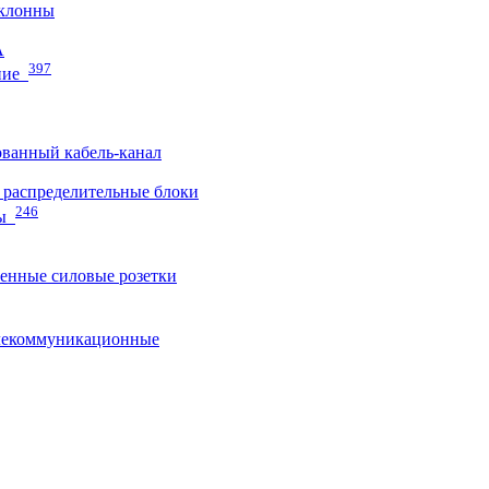
клонны
A
397
ние
ванный кабель-канал
распределительные блоки
246
ы
нные силовые розетки
лекоммуникационные