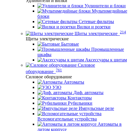
Удлинители и вилки
Удлинители и блоки
Мультимедийные
блоки
Сетевые фильтры
Вилки и розетки
214
Щиты электрические
Щиты электрические
Бытовые
Промышленные
шкафы
Аксессуары к щитам
Силовое
761
оборудование
Силовое оборудование
Автоматы
УЗО
Диф. автоматы
Контакторы
Рубильники
Импульсные реле
Вспомогательные устройства
Автоматы в
литом корпусе