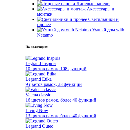
Лицевые панели
Аксессуары и
монтаж
Светильники и
прочее
Умный дом with
Netatmo
По коллекциям
Legrand Inspiria
10 цветов рамок, 108 функций
Legrand Etika
9 цветов рамок, 38 функций
Valena classic
16 цветов рамок, более 40 функций
Living Now
13 цветов рамок, более 40 функций
Legrand Quteo