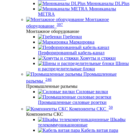
Миниканалы DLPlus
Миниканалы
METRA
Монтажное
397
оборудование
Монтажное оборудование
Гребенки
Маркировка
Перфорированный кабель-канал
Хомуты и стяжки
Шины
и распределительные блоки
Промышленные
246
разъемы
Промышленные разъемы
Силовые вилки
Промышленные силовые розетки
59
Компоненты СКС
Компоненты СКС
Шкафы
телекоммуникационные
Кабель витая пара