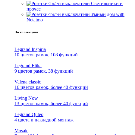
Светильники и
прочее
Умный дом with
Netatmo
По коллекциям
Legrand Inspiria
10 цветов рамок, 108 функций
Legrand Etika
9 цветов рамок, 38 функций
Valena classic
16 цветов рамок, более 40 функций
Living Now
13 цветов рамок, более 40 функций
Legrand Quteo
4 цвета и накладной монтаж
Mosaic