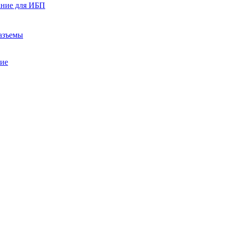
ание для ИБП
азъемы
ние