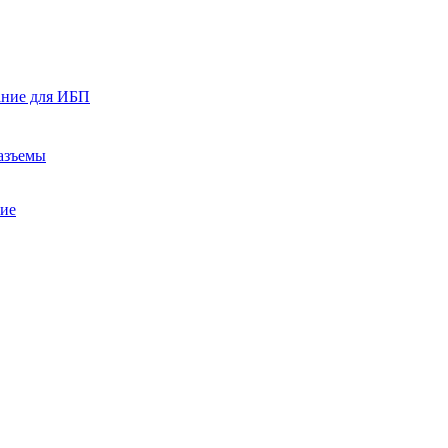
ание для ИБП
азъемы
ние