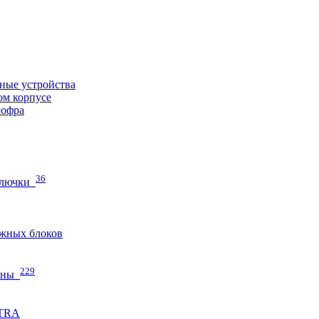
ные устройства
ом корпусе
гофра
36
 лючки
жных блоков
229
нны
ETRA