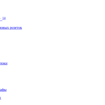
14
т
овых розеток
локи
кафы
1