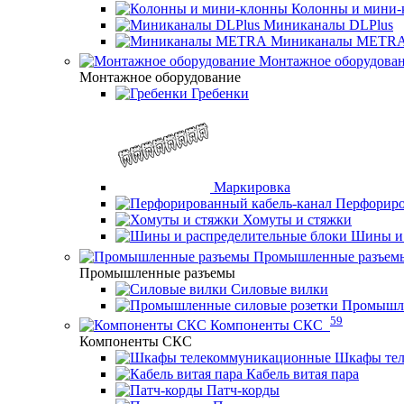
Колонны и мини-
Миниканалы DLPlus
Миниканалы METR
Монтажное оборудова
Монтажное оборудование
Гребенки
Маркировка
Перфориро
Хомуты и стяжки
Шины и 
Промышленные разъем
Промышленные разъемы
Силовые вилки
Промышле
59
Компоненты СКС
Компоненты СКС
Шкафы те
Кабель витая пара
Патч-корды