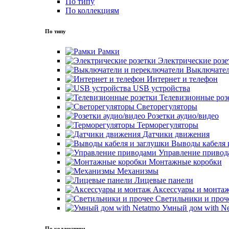
По типу
По коллекциям
По типу
Рамки
Электрические розе
Выключател
Интернет и телефон
USB устройства
Телевизионные роз
Светорегуляторы
Розетки аудио/видео
Терморегуляторы
Датчики движения
Выводы кабеля 
Управление привод
Монтажные коробки
Механизмы
Лицевые панели
Аксессуары и монта
Светильники и проч
Умный дом with Ne
По коллекциям