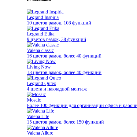
Legrand Inspiria
10 цветов рамок, 108 функций
Legrand Etika
9 цветов рамок, 38 функций
Valena classic
16 цветов рамок, более 40 функций
Living Now
13 цветов рамок, более 40 функций
Legrand Quteo
4 цвета и накладной монтаж
Mosaic
Более 100 функций для организации офиса и рабочи
Valena Life
15 цветов рамок, более 150 функций
Valena Allure