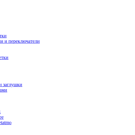
тки
и и переключатели
етки
и заглушки
ами
ж
ее
tatmo