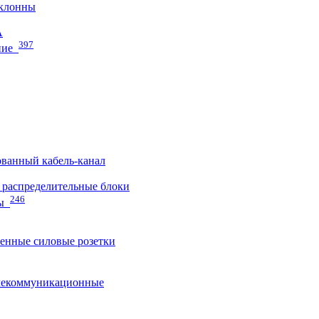
клонны
A
397
ние
ванный кабель-канал
распределительные блоки
246
ы
нные силовые розетки
лекоммуникационные