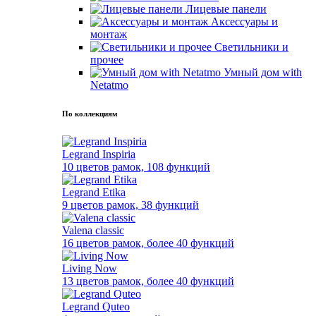
Лицевые панели
Аксессуары и
монтаж
Светильники и
прочее
Умный дом with
Netatmo
По коллекциям
Legrand Inspiria
10 цветов рамок, 108 функций
Legrand Etika
9 цветов рамок, 38 функций
Valena classic
16 цветов рамок, более 40 функций
Living Now
13 цветов рамок, более 40 функций
Legrand Quteo