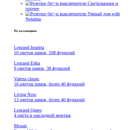
Светильники и
прочее
Умный дом with
Netatmo
По коллекциям
Legrand Inspiria
10 цветов рамок, 108 функций
Legrand Etika
9 цветов рамок, 38 функций
Valena classic
16 цветов рамок, более 40 функций
Living Now
13 цветов рамок, более 40 функций
Legrand Quteo
4 цвета и накладной монтаж
Mosaic