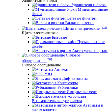
Удлинители и вилки
Удлинители и блоки
Мультимедийные
блоки
Сетевые фильтры
Вилки и розетки
214
Щиты электрические
Щиты электрические
Бытовые
Промышленные
шкафы
Аксессуары к щитам
Силовое
761
оборудование
Силовое оборудование
Автоматы
УЗО
Диф. автоматы
Контакторы
Рубильники
Импульсные реле
Вспомогательные устройства
Автоматы в
литом корпусе