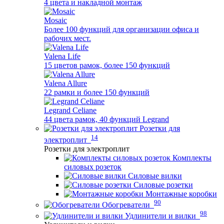
4 цвета и накладной монтаж
Mosaic
Более 100 функций для организации офиса и
рабочих мест.
Valena Life
15 цветов рамок, более 150 функций
Valena Allure
22 рамки и более 150 функций
Legrand Celiane
44 цвета рамок, 40 функций Legrand
Розетки для
14
электроплит
Розетки для электроплит
Комплекты
силовых розеток
Силовые вилки
Силовые розетки
Монтажные коробки
90
Обогреватели
98
Удлинители и вилки