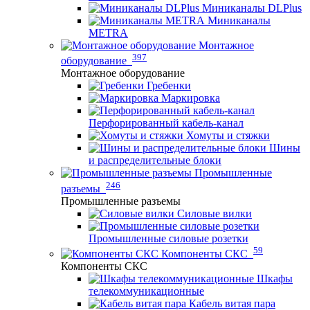
Миниканалы DLPlus
Миниканалы
METRA
Монтажное
397
оборудование
Монтажное оборудование
Гребенки
Маркировка
Перфорированный кабель-канал
Хомуты и стяжки
Шины
и распределительные блоки
Промышленные
246
разъемы
Промышленные разъемы
Силовые вилки
Промышленные силовые розетки
59
Компоненты СКС
Компоненты СКС
Шкафы
телекоммуникационные
Кабель витая пара