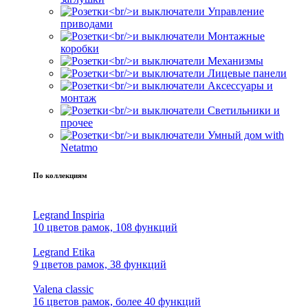
Управление
приводами
Монтажные
коробки
Механизмы
Лицевые панели
Аксессуары и
монтаж
Светильники и
прочее
Умный дом with
Netatmo
По коллекциям
Legrand Inspiria
10 цветов рамок, 108 функций
Legrand Etika
9 цветов рамок, 38 функций
Valena classic
16 цветов рамок, более 40 функций