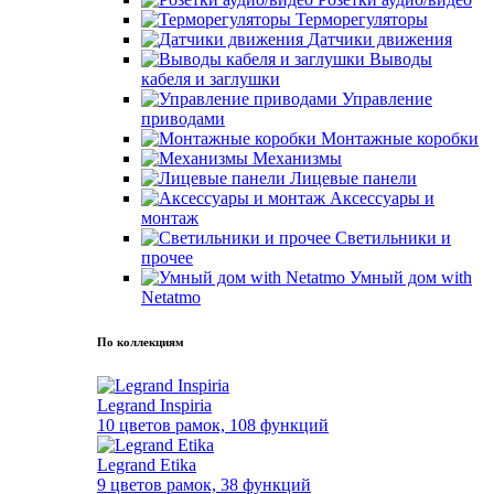
Терморегуляторы
Датчики движения
Выводы
кабеля и заглушки
Управление
приводами
Монтажные коробки
Механизмы
Лицевые панели
Аксессуары и
монтаж
Светильники и
прочее
Умный дом with
Netatmo
По коллекциям
Legrand Inspiria
10 цветов рамок, 108 функций
Legrand Etika
9 цветов рамок, 38 функций