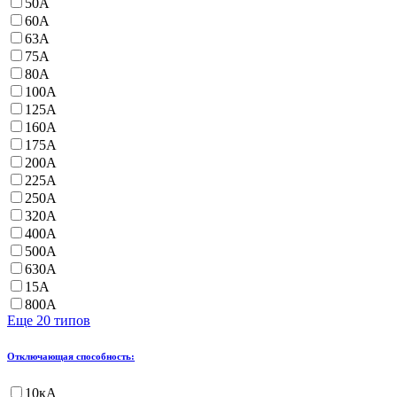
50А
60А
63А
75А
80А
100А
125А
160А
175А
200А
225А
250А
320А
400А
500А
630А
15А
800А
Еще 20 типов
Отключающая способность:
10кА