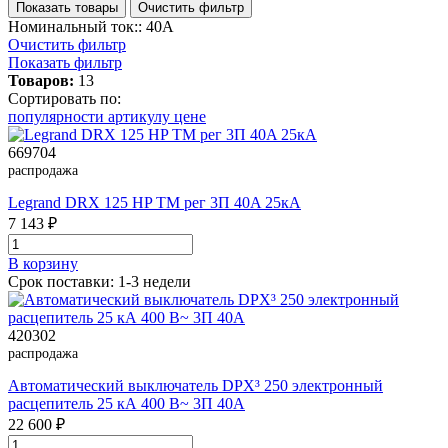
Показать товары
Очистить фильтр
Номинальный ток:: 40А
Очистить фильтр
Показать фильтр
Товаров:
13
Сортировать по:
популярности
артикулу
цене
669704
распродажа
Legrand DRX 125 HP TM рег 3П 40A 25кА
7 143 ₽
В корзинy
Срок поставки: 1-3 недели
420302
распродажа
Автоматический выключатель DPX³ 250 электронный
расцепитель 25 кА 400 В~ 3П 40А
22 600 ₽