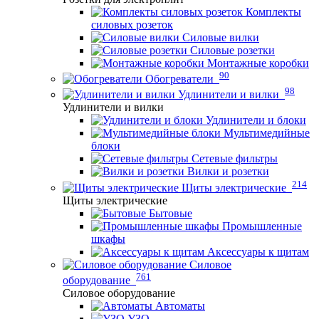
Комплекты
силовых розеток
Силовые вилки
Силовые розетки
Монтажные коробки
90
Обогреватели
98
Удлинители и вилки
Удлинители и вилки
Удлинители и блоки
Мультимедийные
блоки
Сетевые фильтры
Вилки и розетки
214
Щиты электрические
Щиты электрические
Бытовые
Промышленные
шкафы
Аксессуары к щитам
Силовое
761
оборудование
Силовое оборудование
Автоматы
УЗО