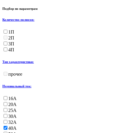
Подбор по параметрам
Количество полюсов:
1П
2П
3П
4П
Тип характеристики:
прочее
Номинальный ток:
16А
20А
25А
30А
32А
40А