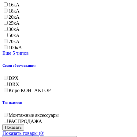
16кА
18кА
20кА
25кА
36кА
50кА
70кА
100кА
Еще 5 типов
Серия оборудования:
DPX
DRX
Кпро КОНТАКТОР
Тип изделия:
Монтажные аксессуары
РАСПРОДАЖА
Показать товары (
0
)