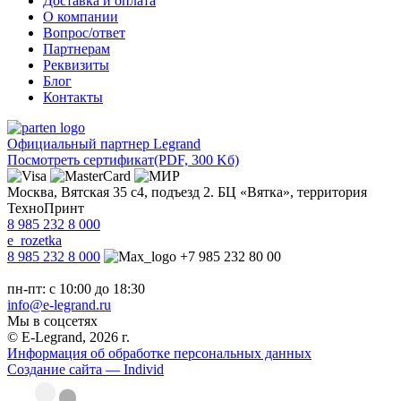
Доставка и оплата
О компании
Вопрос/ответ
Партнерам
Реквизиты
Блог
Контакты
Официальный партнер Legrand
Посмотреть сертификат
(PDF, 300 Kб)
Москва, Вятская 35 с4, подъезд 2. БЦ «Вятка», территория
ТехноПринт
8 985 232 8 000
e_rozetka
8 985 232 8 000
+7 985 232 80 00
пн-пт: с 10:00 до 18:30
info@e-legrand.ru
Мы в соцсетях
© E-Legrand, 2026 г.
Информация об обработке персональных данных
Создание сайта — Individ