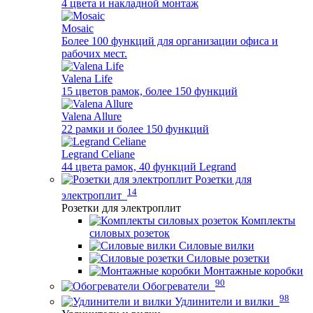
4 цвета и накладной монтаж
Mosaic
Более 100 функций для организации офиса и
рабочих мест.
Valena Life
15 цветов рамок, более 150 функций
Valena Allure
22 рамки и более 150 функций
Legrand Celiane
44 цвета рамок, 40 функций Legrand
Розетки для
14
электроплит
Розетки для электроплит
Комплекты
силовых розеток
Силовые вилки
Силовые розетки
Монтажные коробки
90
Обогреватели
98
Удлинители и вилки