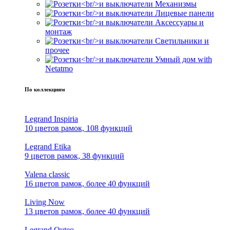
Механизмы
Лицевые панели
Аксессуары и
монтаж
Светильники и
прочее
Умный дом with
Netatmo
По коллекциям
Legrand Inspiria
10 цветов рамок, 108 функций
Legrand Etika
9 цветов рамок, 38 функций
Valena classic
16 цветов рамок, более 40 функций
Living Now
13 цветов рамок, более 40 функций
Legrand Quteo