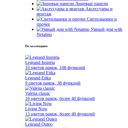
Лицевые панели
Аксессуары и
монтаж
Светильники и
прочее
Умный дом with
Netatmo
По коллекциям
Legrand Inspiria
10 цветов рамок, 108 функций
Legrand Etika
9 цветов рамок, 38 функций
Valena classic
16 цветов рамок, более 40 функций
Living Now
13 цветов рамок, более 40 функций
Legrand Quteo