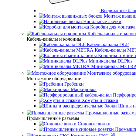
Выдвижные бло
Монтаж выдви
Напольные лючки
Коробки для монтажа
Кабель-каналы и коло
Кабель-каналы и колонны
Кабель-каналы DLP
Кабель-каналы M
Колонны и мини-
Миниканалы DLPlus
Миниканалы METR
Монтажное оборудова
Монтажное оборудование
Гребенки
Маркировка
Перфориро
Хомуты и стяжки
Шины и 
Промышленные разъем
Промышленные разъемы
Силовые вилки
Промышле
59
Компоненты СКС