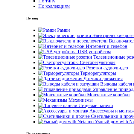
По типу
По коллекциям
По типу
Рамки
Электрические розе
Выключател
Интернет и телефон
USB устройства
Телевизионные роз
Светорегуляторы
Розетки аудио/видео
Терморегуляторы
Датчики движения
Выводы кабеля 
Управление привод
Монтажные коробки
Механизмы
Лицевые панели
Аксессуары и монта
Светильники и проч
Умный дом with Ne
По коллекциям