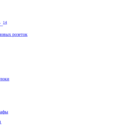
14
т
овых розеток
локи
кафы
1