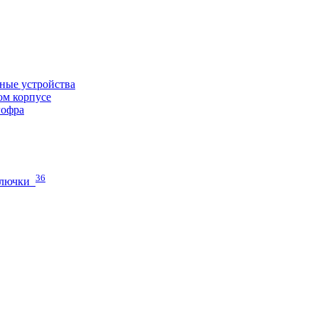
ные устройства
ом корпусе
гофра
36
 лючки