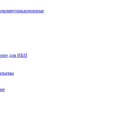
лекоммуникационные
ание для ИБП
азъемы
ние