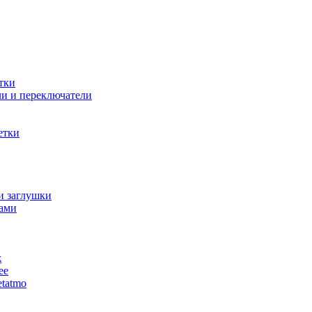
тки
и и переключатели
етки
и заглушки
ами
ж
ее
tatmo