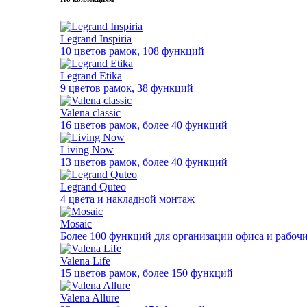
Legrand Inspiria
10 цветов рамок, 108 функций
Legrand Etika
9 цветов рамок, 38 функций
Valena classic
16 цветов рамок, более 40 функций
Living Now
13 цветов рамок, более 40 функций
Legrand Quteo
4 цвета и накладной монтаж
Mosaic
Более 100 функций для организации офиса и рабочи
Valena Life
15 цветов рамок, более 150 функций
Valena Allure