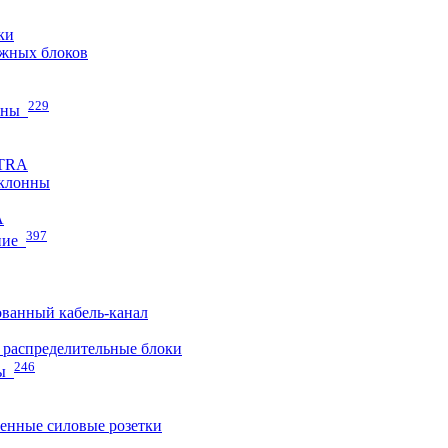
ки
жных блоков
229
нны
ETRA
клонны
A
397
ние
ванный кабель-канал
распределительные блоки
246
ы
нные силовые розетки