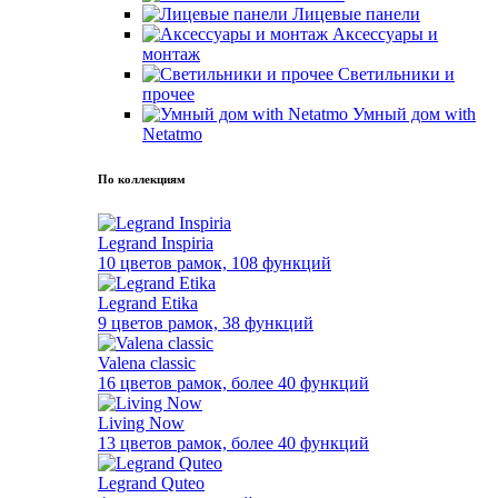
Лицевые панели
Аксессуары и
монтаж
Светильники и
прочее
Умный дом with
Netatmo
По коллекциям
Legrand Inspiria
10 цветов рамок, 108 функций
Legrand Etika
9 цветов рамок, 38 функций
Valena classic
16 цветов рамок, более 40 функций
Living Now
13 цветов рамок, более 40 функций
Legrand Quteo