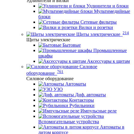
Удлинители и вилки
Удлинители и блоки
Мультимедийные
блоки
Сетевые фильтры
Вилки и розетки
214
Щиты электрические
Щиты электрические
Бытовые
Промышленные
шкафы
Аксессуары к щитам
Силовое
761
оборудование
Силовое оборудование
Автоматы
УЗО
Диф. автоматы
Контакторы
Рубильники
Импульсные реле
Вспомогательные устройства
Автоматы в
литом корпусе