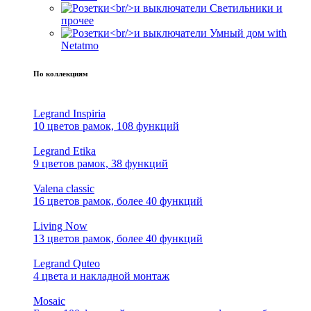
Светильники и
прочее
Умный дом with
Netatmo
По коллекциям
Legrand Inspiria
10 цветов рамок, 108 функций
Legrand Etika
9 цветов рамок, 38 функций
Valena classic
16 цветов рамок, более 40 функций
Living Now
13 цветов рамок, более 40 функций
Legrand Quteo
4 цвета и накладной монтаж
Mosaic