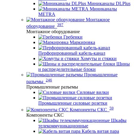
Миниканалы DLPlus
Миниканалы
METRA
Монтажное
397
оборудование
Монтажное оборудование
Гребенки
Маркировка
Перфорированный кабель-канал
Хомуты и стяжки
Шины
и распределительные блоки
Промышленные
246
разъемы
Промышленные разъемы
Силовые вилки
Промышленные силовые розетки
59
Компоненты СКС
Компоненты СКС
Шкафы
телекоммуникационные
Кабель витая пара