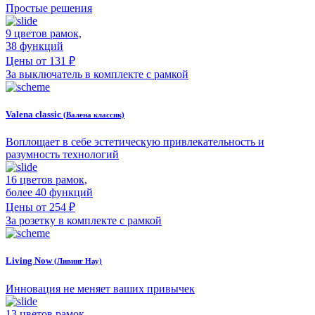
Простые решения
9 цветов рамок,
38 функций
Цены от 131 ₽
За выключатель в комплекте с рамкой
Valena classic
(Валена классик)
Воплощает в себе эстетическую привлекательность и
разумность технологий
16 цветов рамок,
более 40 функций
Цены от 254 ₽
За розетку в комплекте с рамкой
Living Now
(Ливинг Нау)
Инновация не меняет ваших привычек
13 цветов рамок,