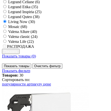
Legrand Celiane (
6
)
Legrand Etika (
35
)
Legrand Inspiria (
25
)
Legrand Quteo (
38
)
Living Now (
30
)
Mosaic (
68
)
Valena Allure (
40
)
Valena classic (
24
)
Valena Life (
22
)
РАСПРОДАЖА
Показать товары (
0
)
Показать товары
Очистить фильтр
Показать фильтр
Товаров:
30
Сортировать по:
популярности
артикулу
цене