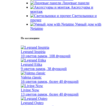
Лицевые панели
Аксессуары и
монтаж
Светильники и
прочее
Умный дом with
Netatmo
По коллекциям
Legrand Inspiria
10 цветов рамок, 108 функций
Legrand Etika
9 цветов рамок, 38 функций
Valena classic
16 цветов рамок, более 40 функций
Living Now
13 цветов рамок, более 40 функций
Legrand Quteo