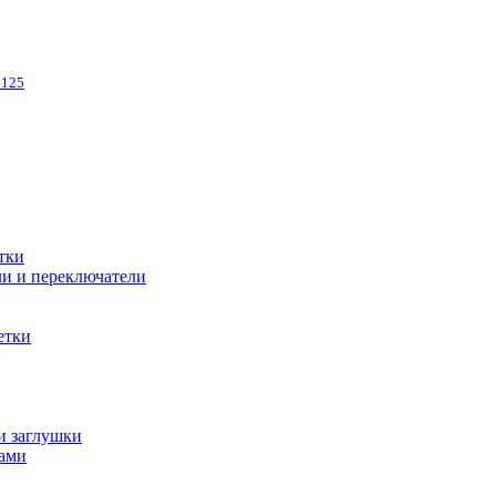
3125
тки
и и переключатели
етки
и заглушки
ами