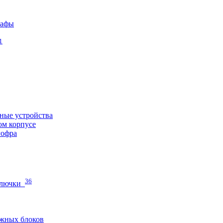
кафы
1
ные устройства
ом корпусе
гофра
36
 лючки
жных блоков