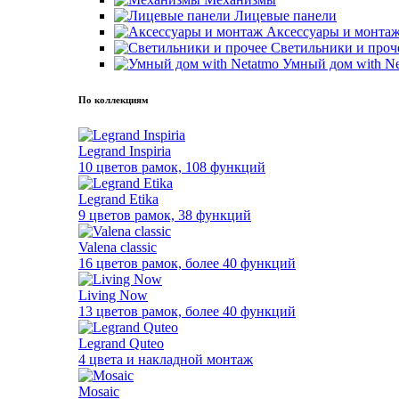
Лицевые панели
Аксессуары и монта
Светильники и проч
Умный дом with Ne
По коллекциям
Legrand Inspiria
10 цветов рамок, 108 функций
Legrand Etika
9 цветов рамок, 38 функций
Valena classic
16 цветов рамок, более 40 функций
Living Now
13 цветов рамок, более 40 функций
Legrand Quteo
4 цвета и накладной монтаж
Mosaic