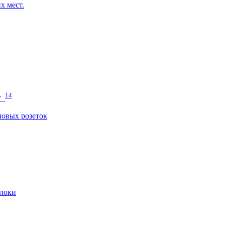
х мест.
14
т
овых розеток
локи