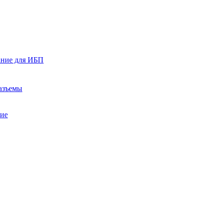
ание для ИБП
азъемы
ние