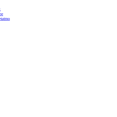
ж
ее
tatmo