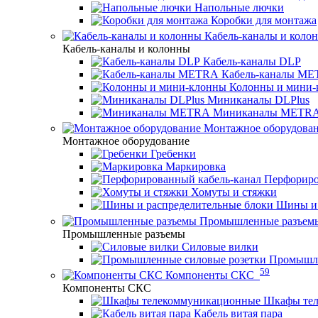
Напольные лючки
Коробки для монтажа
Кабель-каналы и коло
Кабель-каналы и колонны
Кабель-каналы DLP
Кабель-каналы M
Колонны и мини-
Миниканалы DLPlus
Миниканалы METR
Монтажное оборудова
Монтажное оборудование
Гребенки
Маркировка
Перфориро
Хомуты и стяжки
Шины и 
Промышленные разъем
Промышленные разъемы
Силовые вилки
Промышле
59
Компоненты СКС
Компоненты СКС
Шкафы те
Кабель витая пара