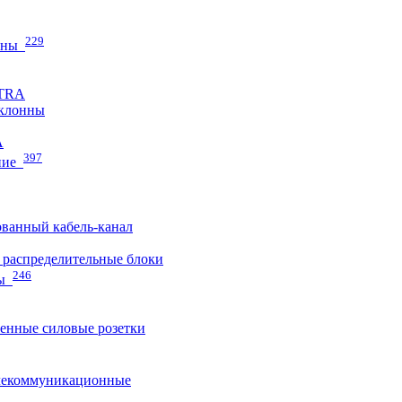
229
нны
ETRA
клонны
A
397
ние
ванный кабель-канал
распределительные блоки
246
ы
нные силовые розетки
лекоммуникационные