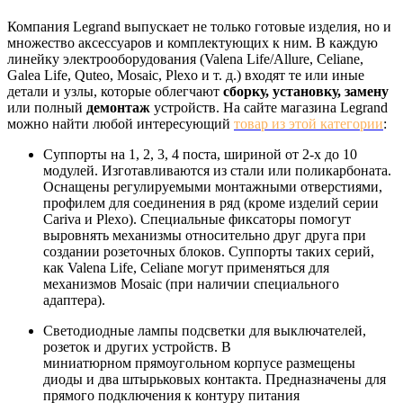
Компания Legrand выпускает не только готовые изделия, но и
множество аксессуаров и комплектующих к ним. В каждую
линейку электрооборудования (Valena Life/Allure, Celiane,
Galea Life, Quteo, Mosaic, Plexo и т. д.) входят те или иные
детали и узлы, которые облегчают
сборку, установку, замену
или полный
демонтаж
устройств. На сайте магазина Legrand
можно найти любой интересующий
товар из этой категории
:
Суппорты на 1, 2, 3, 4 поста, шириной от 2-х до 10
модулей. Изготавливаются из стали или поликарбоната.
Оснащены регулируемыми монтажными отверстиями,
профилем для соединения в ряд (кроме изделий серии
Cariva и Plexo). Специальные фиксаторы помогут
выровнять механизмы относительно друг друга при
создании розеточных блоков. Суппорты таких серий,
как Valena Life, Celiane могут применяться для
механизмов Mosaic (при наличии специального
адаптера).
Светодиодные
лампы подсветки для выключателей,
розеток и других устройств. В
миниатюрном
прямоугольном корпусе размещены
диоды и два штырьковых контакта. Предназначены
для
прямого подключения к контуру питания