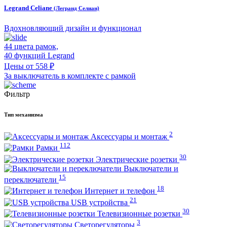
Legrand Celiane
(Легранд Селиан)
Вдохновляющий дизайн и функционал
44 цвета рамок,
40 функций Legrand
Цены от 558 ₽
За выключатель в комплекте с рамкой
Фильтр
Тип механизма
2
Аксессуары и монтаж
112
Рамки
30
Электрические розетки
Выключатели и
15
переключатели
18
Интернет и телефон
21
USB устройства
30
Телевизионные розетки
3
Светорегуляторы