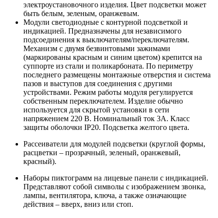
электроустановочного изделия. Цвет
подсветки может
быть белым, зеленым, оранжевым.
Модули
светодиодные с контурной подсветкой и
индикацией. Предназначены для
независимого
подсоединения к выключателям/переключателям.
Механизм с двумя
безвинтовыми зажимами
(маркированы красным и синим цветом) крепится на
суппорте
из стали и поликарбоната. По периметру
последнего размещены монтажные отверстия
и система
пазов и выступов для соединения с другими
устройствами. Режим работы
модуля регулируется
собственным переключателем. Изделие обычно
используется для
скрытой установки в сети
напряжением 220 В. Номинальный ток 3А. Класс
защиты
оболочки IP20. Подсветка желтого цвета.
Рассеиватели для модулей подсветки (круглой формы,
расцветки – прозрачный, зеленый, оранжевый,
красный).
Наборы
пиктограмм на лицевые панели с индикацией.
Представляют собой символы с изображением
звонка,
лампы, вентилятора, ключа, а также означающие
действия – вверх, вниз
или стоп.