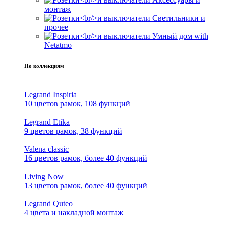
монтаж
Светильники и
прочее
Умный дом with
Netatmo
По коллекциям
Legrand Inspiria
10 цветов рамок, 108 функций
Legrand Etika
9 цветов рамок, 38 функций
Valena classic
16 цветов рамок, более 40 функций
Living Now
13 цветов рамок, более 40 функций
Legrand Quteo
4 цвета и накладной монтаж