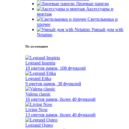
Лицевые панели
Аксессуары и
монтаж
Светильники и
прочее
Умный дом with
Netatmo
По коллекциям
Legrand Inspiria
10 цветов рамок, 108 функций
Legrand Etika
9 цветов рамок, 38 функций
Valena classic
16 цветов рамок, более 40 функций
Living Now
13 цветов рамок, более 40 функций
Legrand Quteo