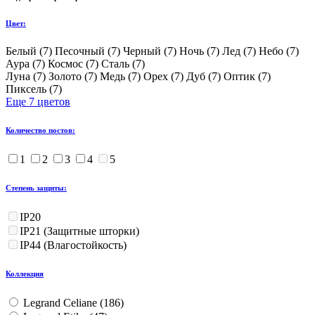
Цвет:
Белый (
7
)
Песочный (
7
)
Черный (
7
)
Ночь (
7
)
Лед (
7
)
Небо (
7
)
Аура (
7
)
Космоc (
7
)
Сталь (
7
)
Луна (
7
)
Золото (
7
)
Медь (
7
)
Орех (
7
)
Дуб (
7
)
Оптик (
7
)
Пиксель (
7
)
Еще 7 цветов
Количество постов:
1
2
3
4
5
Степень защиты:
IP20
IP21 (Защитные шторки)
IP44 (Влагостойкость)
Коллекция
Legrand Celiane (
186
)