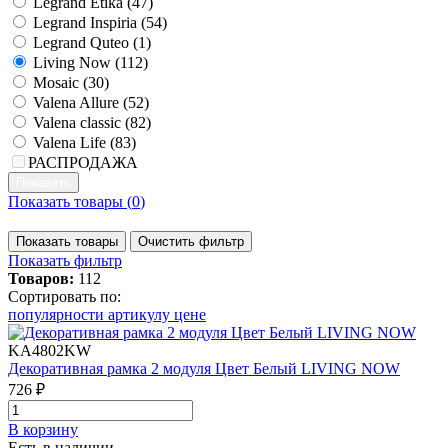
Legrand Etika (
47
)
Legrand Inspiria (
54
)
Legrand Quteo (
1
)
Living Now (
112
)
Mosaic (
30
)
Valena Allure (
52
)
Valena classic (
82
)
Valena Life (
83
)
РАСПРОДАЖА
Показать товары (
0
)
Показать товары
Очистить фильтр
Показать фильтр
Товаров:
112
Сортировать по:
популярности
артикулу
цене
KA4802KW
Декоративная рамка 2 модуля Цвет Белый LIVING NOW
726 ₽
В корзинy
Есть в наличии