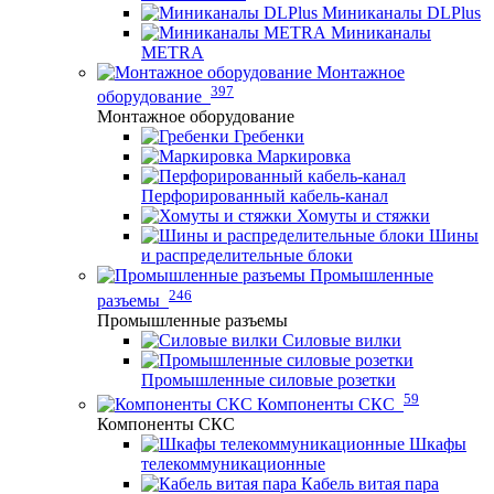
Миниканалы DLPlus
Миниканалы
METRA
Монтажное
397
оборудование
Монтажное оборудование
Гребенки
Маркировка
Перфорированный кабель-канал
Хомуты и стяжки
Шины
и распределительные блоки
Промышленные
246
разъемы
Промышленные разъемы
Силовые вилки
Промышленные силовые розетки
59
Компоненты СКС
Компоненты СКС
Шкафы
телекоммуникационные
Кабель витая пара