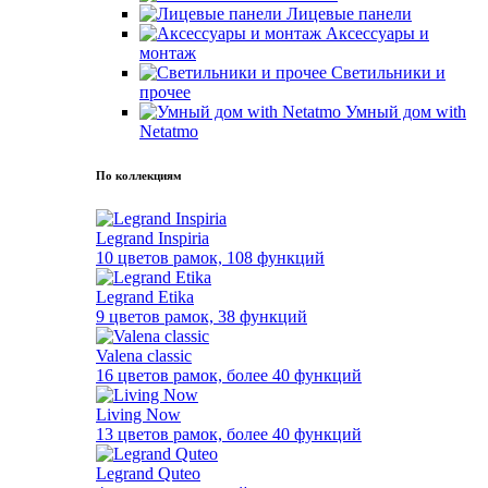
Лицевые панели
Аксессуары и
монтаж
Светильники и
прочее
Умный дом with
Netatmo
По коллекциям
Legrand Inspiria
10 цветов рамок, 108 функций
Legrand Etika
9 цветов рамок, 38 функций
Valena classic
16 цветов рамок, более 40 функций
Living Now
13 цветов рамок, более 40 функций
Legrand Quteo