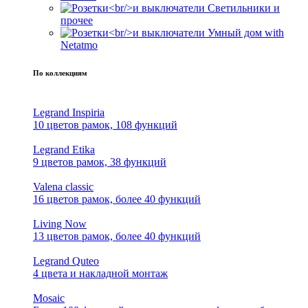
Светильники и
прочее
Умный дом with
Netatmo
По коллекциям
Legrand Inspiria
10 цветов рамок, 108 функций
Legrand Etika
9 цветов рамок, 38 функций
Valena classic
16 цветов рамок, более 40 функций
Living Now
13 цветов рамок, более 40 функций
Legrand Quteo
4 цвета и накладной монтаж
Mosaic