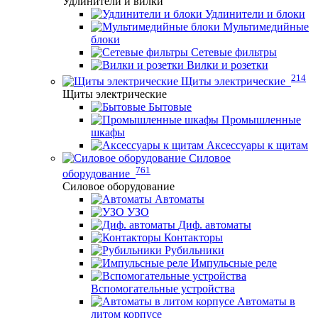
Удлинители и вилки
Удлинители и блоки
Мультимедийные
блоки
Сетевые фильтры
Вилки и розетки
214
Щиты электрические
Щиты электрические
Бытовые
Промышленные
шкафы
Аксессуары к щитам
Силовое
761
оборудование
Силовое оборудование
Автоматы
УЗО
Диф. автоматы
Контакторы
Рубильники
Импульсные реле
Вспомогательные устройства
Автоматы в
литом корпусе