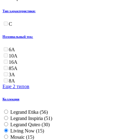
Тип характеристики:
С
Номинальный ток:
6А
10А
16А
85А
3А
8А
Еще 2 типов
Коллекция
Legrand Etika (
56
)
Legrand Inspiria (
51
)
Legrand Quteo (
30
)
Living Now (
15
)
Mosaic (
15
)