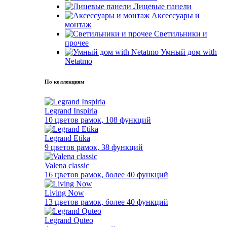
Лицевые панели
Аксессуары и
монтаж
Светильники и
прочее
Умный дом with
Netatmo
По коллекциям
Legrand Inspiria
10 цветов рамок, 108 функций
Legrand Etika
9 цветов рамок, 38 функций
Valena classic
16 цветов рамок, более 40 функций
Living Now
13 цветов рамок, более 40 функций
Legrand Quteo