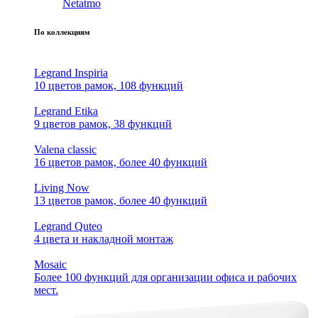
Netatmo
По коллекциям
Legrand Inspiria
10 цветов рамок, 108 функций
Legrand Etika
9 цветов рамок, 38 функций
Valena classic
16 цветов рамок, более 40 функций
Living Now
13 цветов рамок, более 40 функций
Legrand Quteo
4 цвета и накладной монтаж
Mosaic
Более 100 функций для организации офиса и рабочих
мест.