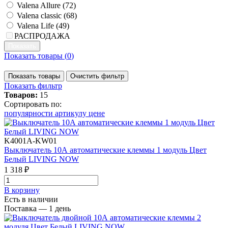
Valena Allure (
72
)
Valena classic (
68
)
Valena Life (
49
)
РАСПРОДАЖА
Показать товары (
0
)
Показать товары
Очистить фильтр
Показать фильтр
Товаров:
15
Сортировать по:
популярности
артикулу
цене
K4001A-KW01
Выключатель 10А автоматические клеммы 1 модуль Цвет
Белый LIVING NOW
1 318 ₽
В корзинy
Есть в наличии
Поставка — 1 день