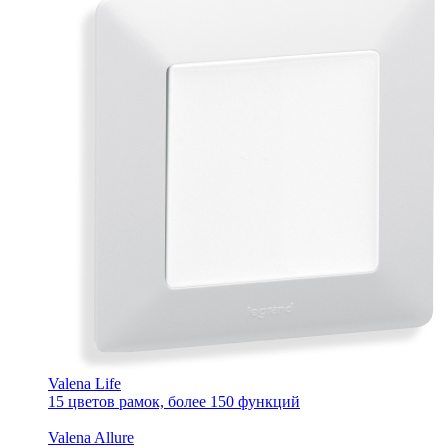
Valena Life
15 цветов рамок, более 150 функций
Valena Allure