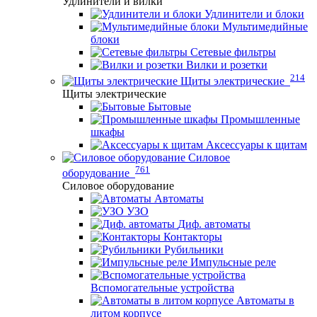
Удлинители и вилки
Удлинители и блоки
Мультимедийные
блоки
Сетевые фильтры
Вилки и розетки
214
Щиты электрические
Щиты электрические
Бытовые
Промышленные
шкафы
Аксессуары к щитам
Силовое
761
оборудование
Силовое оборудование
Автоматы
УЗО
Диф. автоматы
Контакторы
Рубильники
Импульсные реле
Вспомогательные устройства
Автоматы в
литом корпусе