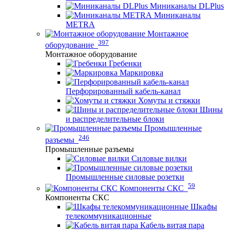
Миниканалы DLPlus
Миниканалы
METRA
Монтажное
397
оборудование
Монтажное оборудование
Гребенки
Маркировка
Перфорированный кабель-канал
Хомуты и стяжки
Шины
и распределительные блоки
Промышленные
246
разъемы
Промышленные разъемы
Силовые вилки
Промышленные силовые розетки
59
Компоненты СКС
Компоненты СКС
Шкафы
телекоммуникационные
Кабель витая пара