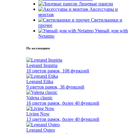
Лицевые панели
Аксессуары и
монтаж
Светильники и
прочее
Умный дом with
Netatmo
По коллекциям
Legrand Inspiria
10 цветов рамок, 108 функций
Legrand Etika
9 цветов рамок, 38 функций
Valena classic
16 цветов рамок, более 40 функций
Living Now
13 цветов рамок, более 40 функций
Legrand Quteo