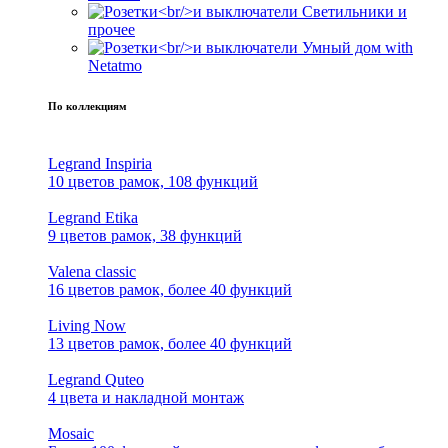
Светильники и
прочее
Умный дом with
Netatmo
По коллекциям
Legrand Inspiria
10 цветов рамок, 108 функций
Legrand Etika
9 цветов рамок, 38 функций
Valena classic
16 цветов рамок, более 40 функций
Living Now
13 цветов рамок, более 40 функций
Legrand Quteo
4 цвета и накладной монтаж
Mosaic