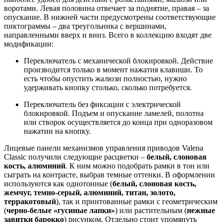
воротами. Левая половина отвечает за поднятие, правая – за
опускание. В нижней части предусмотрены соответствующие
пиктограммы – два треугольника с вершинами,
направленными вверх и вниз. Всего в коллекцию входят две
модификации:
Переключатель с механической блокировкой. Действие
производится только в момент нажатия клавиши. То
есть чтобы опустить жалюзи полностью, нужно
удерживать кнопку столько, сколько потребуется.
Переключатель без фиксации с электрической
блокировкой. Подъем и опускание ламелей, полотна
или створок осуществляется до конца при одноразовом
нажатии на кнопку.
Лицевые панели механизмов управления приводов Valena
Classic получили следующие расцветки –
белый, слоновая
кость, алюминий
. К ним можно подобрать рамки в тон или
сыграть на контрасте, выбрав темные оттенки. В оформлении
используются как однотонные (
белый, слоновая кость,
жемчуг, темно-серый, алюминий, титан, золото,
терракотовый
), так и принтованные рамки с геометрическим
(
черно-белые «гусиные лапки»
) или растительным (
нежные
завитки барокко
) рисунком. Отдельно стоит упомянуть