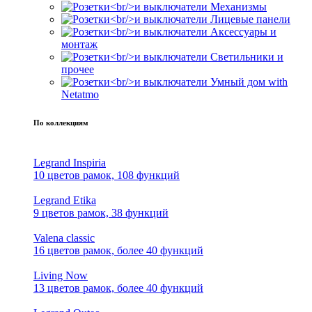
Механизмы
Лицевые панели
Аксессуары и
монтаж
Светильники и
прочее
Умный дом with
Netatmo
По коллекциям
Legrand Inspiria
10 цветов рамок, 108 функций
Legrand Etika
9 цветов рамок, 38 функций
Valena classic
16 цветов рамок, более 40 функций
Living Now
13 цветов рамок, более 40 функций