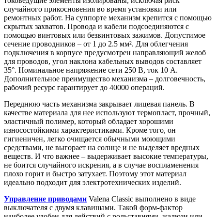
токоведущие элементы изолированы, исключая риск
случайного прикосновения во время установки или
ремонтных работ. На суппорте механизм крепится с помощью
скрытых захватов. Провода и кабели подсоединяются с
помощью винтовых или безвинтовых зажимов. Допустимое
сечение проводников – от 1 до 2.5 мм². Для облегчения
подключения в корпусе предусмотрен направляющий желоб
для проводов, угол наклона кабельных выводов составляет
35°. Номинальное напряжение сети 250 В, ток 10 А.
Дополнительное преимущество механизма – долговечность,
рабочий ресурс гарантирует до 40000 операций.
Переднюю часть механизма закрывает лицевая панель. В
качестве материала для нее используют термопласт, прочный,
эластичный полимер, который обладает хорошими
износостойкими характеристиками. Кроме того, он
гигиеничен, легко очищается обычными моющими
средствами, не выгорает на солнце и не выделяет вредных
веществ. И что важнее – выдерживает высокие температуры,
не боится случайного искрения, а в случае воспламенения
плохо горит и быстро затухает. Поэтому этот материал
идеально подходит для электротехнических изделий.
Управление приводами
Valena Classic выполнено в виде
выключателя с двумя клавишами. Такой форм-фактор
наиболее удобен для действий с рольставнями, жалюзи или