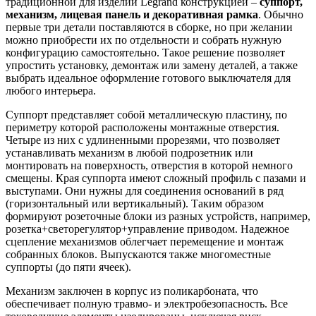
традиционной для изделий Legrand конструкцией –
суппорт,
механизм, лицевая панель и декоративная рамка
. Обычно
первые три детали поставляются в сборке, но при желании
можно приобрести их по отдельности и собрать нужную
конфигурацию самостоятельно. Такое решение позволяет
упростить установку, демонтаж или замену деталей, а также
выбрать идеальное оформление готового выключателя для
любого интерьера.
Суппорт представляет собой металлическую пластину, по
периметру которой расположены монтажные отверстия.
Четыре из них с удлиненными прорезями, что позволяет
устанавливать механизм в любой подрозетник или
монтировать на поверхность, отверстия в которой немного
смещены. Края суппорта имеют сложный профиль с пазами и
выступами. Они нужны для соединения оснований в ряд
(горизонтальный или вертикальный). Таким образом
формируют розеточные блоки из разных устройств, например,
розетка+светорегулятор+управление приводом. Надежное
сцепление механизмов облегчает перемещение и монтаж
собранных блоков. Выпускаются также многоместные
суппорты (до пяти ячеек).
Механизм заключен в корпус из поликарбоната, что
обеспечивает полную травмо- и электробезопасность. Все