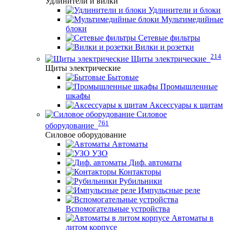
Удлинители и вилки
Удлинители и блоки
Мультимедийные
блоки
Сетевые фильтры
Вилки и розетки
214
Щиты электрические
Щиты электрические
Бытовые
Промышленные
шкафы
Аксессуары к щитам
Силовое
761
оборудование
Силовое оборудование
Автоматы
УЗО
Диф. автоматы
Контакторы
Рубильники
Импульсные реле
Вспомогательные устройства
Автоматы в
литом корпусе