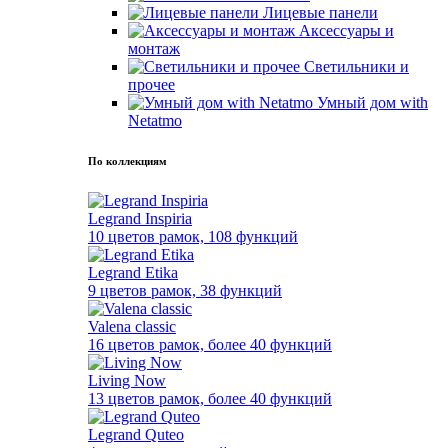
Лицевые панели
Аксессуары и
монтаж
Светильники и
прочее
Умный дом with
Netatmo
По коллекциям
Legrand Inspiria
10 цветов рамок, 108 функций
Legrand Etika
9 цветов рамок, 38 функций
Valena classic
16 цветов рамок, более 40 функций
Living Now
13 цветов рамок, более 40 функций
Legrand Quteo