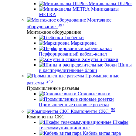
Миниканалы DLPlus
Миниканалы
METRA
Монтажное
397
оборудование
Монтажное оборудование
Гребенки
Маркировка
Перфорированный кабель-канал
Хомуты и стяжки
Шины
и распределительные блоки
Промышленные
246
разъемы
Промышленные разъемы
Силовые вилки
Промышленные силовые розетки
59
Компоненты СКС
Компоненты СКС
Шкафы
телекоммуникационные
Кабель витая пара