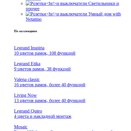
Светильники и
прочее
Умный дом with
Netatmo
По коллекциям
Legrand Inspiria
10 цветов рамок, 108 функций
Legrand Etika
9 цветов рамок, 38 функций
Valena classic
16 цветов рамок, более 40 функций
Living Now
13 цветов рамок, более 40 функций
Legrand Quteo
4 цвета и накладной монтаж
Mosaic