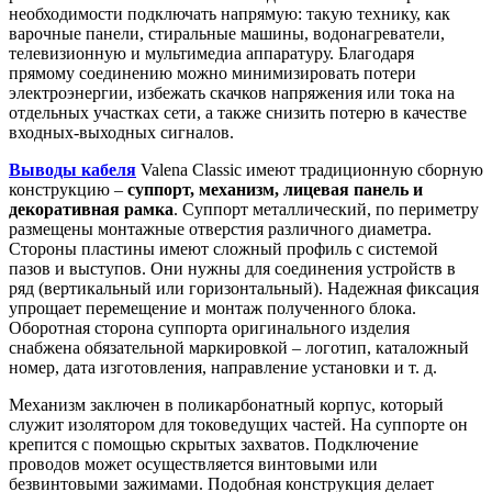
необходимости подключать напрямую: такую технику, как
варочные панели, стиральные машины, водонагреватели,
телевизионную и мультимедиа аппаратуру. Благодаря
прямому соединению можно минимизировать потери
электроэнергии, избежать скачков напряжения или тока на
отдельных участках сети, а также снизить потерю в качестве
входных-выходных сигналов.
Выводы кабеля
Valena Classic имеют традиционную сборную
конструкцию –
суппорт, механизм, лицевая панель и
декоративная рамка
. Суппорт металлический, по периметру
размещены монтажные отверстия различного диаметра.
Стороны пластины имеют сложный профиль с системой
пазов и выступов. Они нужны для соединения устройств в
ряд (вертикальный или горизонтальный). Надежная фиксация
упрощает перемещение и монтаж полученного блока.
Оборотная сторона суппорта оригинального изделия
снабжена обязательной маркировкой – логотип, каталожный
номер, дата изготовления, направление установки и т. д.
Механизм заключен в поликарбонатный корпус, который
служит изолятором для токоведущих частей. На суппорте он
крепится с помощью скрытых захватов. Подключение
проводов может осуществляется винтовыми или
безвинтовыми зажимами. Подобная конструкция делает