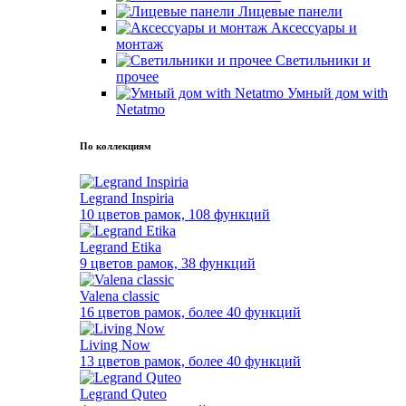
Лицевые панели
Аксессуары и
монтаж
Светильники и
прочее
Умный дом with
Netatmo
По коллекциям
Legrand Inspiria
10 цветов рамок, 108 функций
Legrand Etika
9 цветов рамок, 38 функций
Valena classic
16 цветов рамок, более 40 функций
Living Now
13 цветов рамок, более 40 функций
Legrand Quteo