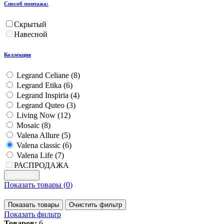
Способ монтажа:
Скрытый
Навесной
Коллекция
Legrand Celiane (
8
)
Legrand Etika (
6
)
Legrand Inspiria (
4
)
Legrand Quteo (
3
)
Living Now (
12
)
Mosaic (
8
)
Valena Allure (
5
)
Valena classic (
6
)
Valena Life (
7
)
РАСПРОДАЖА
Показать товары (
0
)
Показать товары
Очистить фильтр
Показать фильтр
Товаров:
6