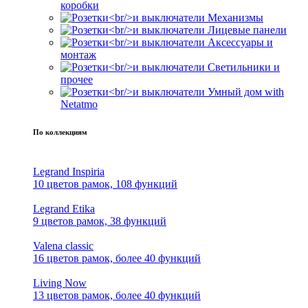
коробки
Механизмы
Лицевые панели
Аксессуары и
монтаж
Светильники и
прочее
Умный дом with
Netatmo
По коллекциям
Legrand Inspiria
10 цветов рамок, 108 функций
Legrand Etika
9 цветов рамок, 38 функций
Valena classic
16 цветов рамок, более 40 функций
Living Now
13 цветов рамок, более 40 функций