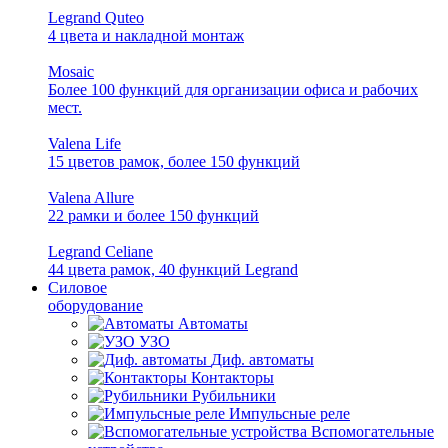
Legrand Quteo
4 цвета и накладной монтаж
Mosaic
Более 100 функций для организации офиса и рабочих
мест.
Valena Life
15 цветов рамок, более 150 функций
Valena Allure
22 рамки и более 150 функций
Legrand Celiane
44 цвета рамок, 40 функций Legrand
Силовое
оборудование
Автоматы
УЗО
Диф. автоматы
Контакторы
Рубильники
Импульсные реле
Вспомогательные