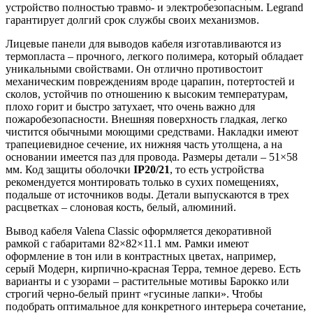
устройство полностью травмо- и электробезопасным. Legrand
гарантирует долгий срок службы своих механизмов.
Лицевые панели для выводов кабеля
изготавливаются из
термопласта – прочного, легкого полимера, который обладает
уникальными свойствами. Он отлично противостоит
механическим повреждениям вроде царапин, потертостей и
сколов, устойчив по отношению к высоким температурам,
плохо горит и быстро затухает, что очень важно для
пожаробезопасности. Внешняя поверхность гладкая, легко
чистится обычными моющими средствами. Накладки имеют
трапециевидное сечение, их нижняя часть утолщена, а на
основании имеется паз для провода. Размеры детали – 51×58
мм. Код защиты оболочки
IP20/21
, то есть устройства
рекомендуется монтировать только в сухих помещениях,
подальше от источников воды. Детали выпускаются в трех
расцветках – слоновая кость, белый, алюминий.
Вывод кабеля Valena Classic оформляется декоративной
рамкой с габаритами 82×82×11.1 мм. Рамки имеют
оформление в тон или в контрастных цветах, например,
серый Модерн, кирпично-красная Терра, темное дерево. Есть
варианты и с узорами – растительные мотивы Барокко или
строгий черно-белый принт «гусиные лапки». Чтобы
подобрать оптимальное для конкретного интерьера сочетание,