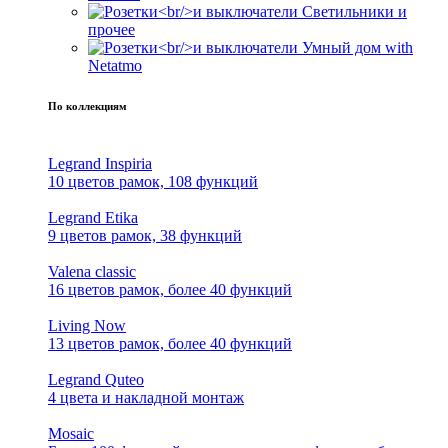
Светильники и
прочее
Умный дом with
Netatmo
По коллекциям
Legrand Inspiria
10 цветов рамок, 108 функций
Legrand Etika
9 цветов рамок, 38 функций
Valena classic
16 цветов рамок, более 40 функций
Living Now
13 цветов рамок, более 40 функций
Legrand Quteo
4 цвета и накладной монтаж
Mosaic