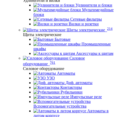
Удлинители и вилки
Удлинители и блоки
Мультимедийные
блоки
Сетевые фильтры
Вилки и розетки
214
Щиты электрические
Щиты электрические
Бытовые
Промышленные
шкафы
Аксессуары к щитам
Силовое
761
оборудование
Силовое оборудование
Автоматы
УЗО
Диф. автоматы
Контакторы
Рубильники
Импульсные реле
Вспомогательные устройства
Автоматы в
литом корпусе