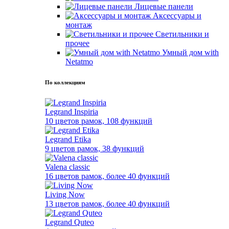
Лицевые панели
Аксессуары и
монтаж
Светильники и
прочее
Умный дом with
Netatmo
По коллекциям
Legrand Inspiria
10 цветов рамок, 108 функций
Legrand Etika
9 цветов рамок, 38 функций
Valena classic
16 цветов рамок, более 40 функций
Living Now
13 цветов рамок, более 40 функций
Legrand Quteo