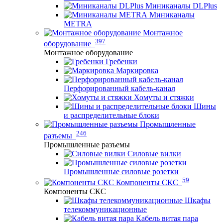
Миниканалы DLPlus
Миниканалы
METRA
Монтажное
397
оборудование
Монтажное оборудование
Гребенки
Маркировка
Перфорированный кабель-канал
Хомуты и стяжки
Шины
и распределительные блоки
Промышленные
246
разъемы
Промышленные разъемы
Силовые вилки
Промышленные силовые розетки
59
Компоненты СКС
Компоненты СКС
Шкафы
телекоммуникационные
Кабель витая пара