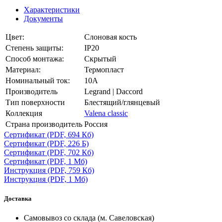
Характеристики
Документы
Цвет:
Слоновая кость
Степень защиты:
IP20
Способ монтажа:
Скрытый
Материал:
Термопласт
Номинальный ток:
10А
Производитель
Legrand | Daccord
Тип поверхности
Блестящий/глянцевый
Коллекция
Valena classic
Страна производитель
Россия
Сертификат
(PDF, 694 Кб)
Сертификат
(PDF, 226 Б)
Сертификат
(PDF, 702 Кб)
Сертификат
(PDF, 1 Мб)
Инструкция
(PDF, 759 Кб)
Инструкция
(PDF, 1 Мб)
Доставка
Самовывоз со склада (м. Савеловская)