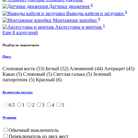
4
Датчики движения
6
Выводы кабеля и заглушки
4
Монтажные коробки
1
Аксессуары и монтаж
Еще 8 категорий
Подбор по параметрам
Цвет:
Слоновая кость (
53
)
Белый (
52
)
Алюминий (
44
)
Антрацит (
45
)
Какао (
5
)
Сливовый (
5
)
Светлая галька (
5
)
Зеленый
папоротник (
5
)
Красный (
6
)
Количество постов:
0.5
1
2
3
4
5
Функция
Обычный выключатель
Переключатель из двух мест