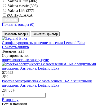
Valena Allure (
406
)
Valena classic (
303
)
Valena Life (
377
)
РАСПРОДАЖА
Показать товары (
0
)
Показать товары
Очистить фильтр
Сконфигурировать решение
на серии Legrand Etika
Показать фильтр
Товаров:
221
Сортировать по:
популярности
артикулу
цене
672622
-5%
Розетка электрическая с заземлением 16А с защитными
шторками. Антрацит. Legrand Etika
287.85 ₽
В корзинy
Есть в наличии