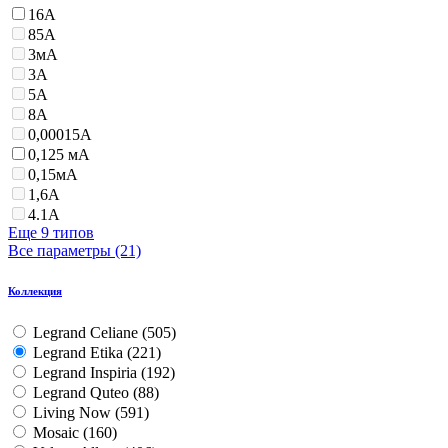
16А
85А
3мА
3А
5А
8А
0,00015А
0,125 мА
0,15мА
1,6А
4.1А
Еще 9 типов
Все параметры (21)
Коллекция
Legrand Celiane (
505
)
Legrand Etika (
221
)
Legrand Inspiria (
192
)
Legrand Quteo (
88
)
Living Now (
591
)
Mosaic (
160
)