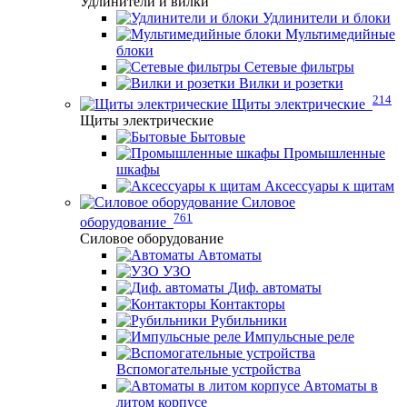
Удлинители и вилки
Удлинители и блоки
Мультимедийные
блоки
Сетевые фильтры
Вилки и розетки
214
Щиты электрические
Щиты электрические
Бытовые
Промышленные
шкафы
Аксессуары к щитам
Силовое
761
оборудование
Силовое оборудование
Автоматы
УЗО
Диф. автоматы
Контакторы
Рубильники
Импульсные реле
Вспомогательные устройства
Автоматы в
литом корпусе