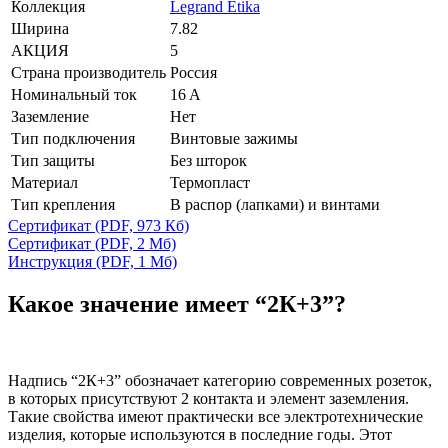
Коллекция
Legrand Etika
Ширина
7.82
АКЦИЯ
5
Страна производитель
Россия
Номинальный ток
16 A
Заземление
Нет
Тип подключения
Винтовые зажимы
Тип защиты
Без шторок
Материал
Термопласт
Тип крепления
В распор (лапками) и винтами
Сертификат
(PDF, 973 Кб)
Сертификат
(PDF, 2 Мб)
Инструкция
(PDF, 1 Мб)
Какое значение имеет “2К+3”?
Надпись “2К+3” обозначает категорию современных розеток,
в которых присутствуют 2 контакта и элемент заземления.
Такие свойства имеют практически все электротехнические
изделия, которые используются в последние годы. Этот