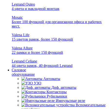
Legrand Quteo
4 цвета и накладной монтаж
Mosaic
Более 100 функций для организации офиса и рабочих
мест.
Valena Life
15 цветов рамок, более 150 функций
Valena Allure
22 рамки и более 150 функций
Legrand Celiane
44 цвета рамок, 40 функций Legrand
Силовое
оборудование
Автоматы
УЗО
Диф. автоматы
Контакторы
Рубильники
Импульсные реле
Вспомогательные