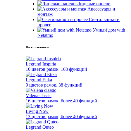
Лицевые панели
Аксессуары и
монтаж
Светильники и
прочее
Умный дом with
Netatmo
По коллекциям
Legrand Inspiria
10 цветов рамок, 108 функций
Legrand Etika
9 цветов рамок, 38 функций
Valena classic
16 цветов рамок, более 40 функций
Living Now
13 цветов рамок, более 40 функций
Legrand Quteo