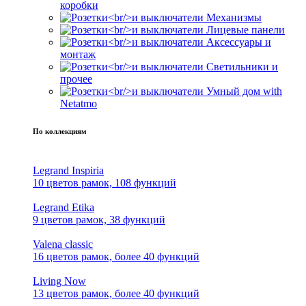
коробки
Механизмы
Лицевые панели
Аксессуары и
монтаж
Светильники и
прочее
Умный дом with
Netatmo
По коллекциям
Legrand Inspiria
10 цветов рамок, 108 функций
Legrand Etika
9 цветов рамок, 38 функций
Valena classic
16 цветов рамок, более 40 функций
Living Now
13 цветов рамок, более 40 функций