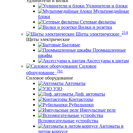
Удлинители и вилки
Удлинители и блоки
Мультимедийные
блоки
Сетевые фильтры
Вилки и розетки
214
Щиты электрические
Щиты электрические
Бытовые
Промышленные
шкафы
Аксессуары к щитам
Силовое
761
оборудование
Силовое оборудование
Автоматы
УЗО
Диф. автоматы
Контакторы
Рубильники
Импульсные реле
Вспомогательные устройства
Автоматы в
литом корпусе