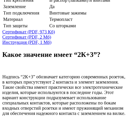
Тип крепления
В распор (лапками) и винтами
Заземление
Да
Тип подключения
Винтовые зажимы
Материал
Термопласт
Тип защиты
Со шторками
Сертификат
(PDF, 973 Кб)
Сертификат
(PDF, 2 Мб)
Инструкция
(PDF, 1 Мб)
Какое значение имеет “2К+3”?
Надпись “2К+3” обозначает категорию современных розеток,
в которых присутствуют 2 контакта и элемент заземления.
Такие свойства имеют практически все электротехнические
изделия, которые используются в последние годы. Этот
вариант конструкции подразумевает использование
специальных контактов, которые расположены по бокам
входных отверстий розетки и имеют пружинящий механизм
для обеспечения надежного контакта с заземлением на вилке.