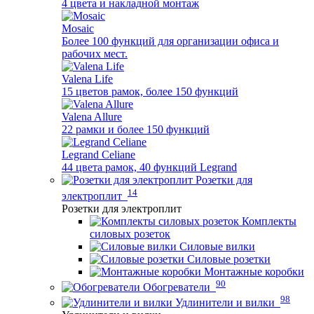
4 цвета и накладной монтаж
Mosaic
Более 100 функций для организации офиса и
рабочих мест.
Valena Life
15 цветов рамок, более 150 функций
Valena Allure
22 рамки и более 150 функций
Legrand Celiane
44 цвета рамок, 40 функций Legrand
Розетки для
14
электроплит
Розетки для электроплит
Комплекты
силовых розеток
Силовые вилки
Силовые розетки
Монтажные коробки
90
Обогреватели
98
Удлинители и вилки