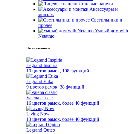
Лицевые панели
Аксессуары и
монтаж
Светильники и
прочее
Умный дом with
Netatmo
По коллекциям
Legrand Inspiria
10 цветов рамок, 108 функций
Legrand Etika
9 цветов рамок, 38 функций
Valena classic
16 цветов рамок, более 40 функций
Living Now
13 цветов рамок, более 40 функций
Legrand Quteo