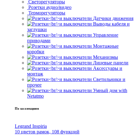
Светорегуляторы
Розетки аудио/видео
Терморегуляторы
Датчики движения
Выводы кабеля и
заглушки
Управление
приводами
Монтажные
коробки
Механизмы
Лицевые панели
Аксессуары и
монтаж
Светильники и
прочее
Умный дом with
Netatmo
По коллекциям
Legrand Inspiria
10 цветов рамок, 108 функций