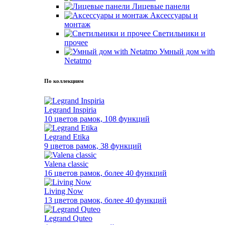
Лицевые панели
Аксессуары и
монтаж
Светильники и
прочее
Умный дом with
Netatmo
По коллекциям
Legrand Inspiria
10 цветов рамок, 108 функций
Legrand Etika
9 цветов рамок, 38 функций
Valena classic
16 цветов рамок, более 40 функций
Living Now
13 цветов рамок, более 40 функций
Legrand Quteo