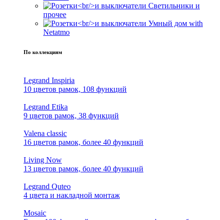
Светильники и
прочее
Умный дом with
Netatmo
По коллекциям
Legrand Inspiria
10 цветов рамок, 108 функций
Legrand Etika
9 цветов рамок, 38 функций
Valena classic
16 цветов рамок, более 40 функций
Living Now
13 цветов рамок, более 40 функций
Legrand Quteo
4 цвета и накладной монтаж
Mosaic