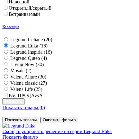
Навесной
Открытый/скрытый
Встраиваемый
Коллекция
Legrand Celiane (
20
)
Legrand Etika (
16
)
Legrand Inspiria (
16
)
Legrand Quteo (
4
)
Living Now (
30
)
Mosaic (
2
)
Valena Allure (
30
)
Valena classic (
27
)
Valena Life (
25
)
РАСПРОДАЖА
Показать товары (
0
)
Показать товары
Очистить фильтр
Сконфигурировать решение
на серии Legrand Etika
Показать фильтр