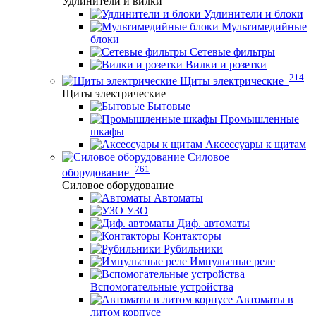
Удлинители и вилки
Удлинители и блоки
Мультимедийные
блоки
Сетевые фильтры
Вилки и розетки
214
Щиты электрические
Щиты электрические
Бытовые
Промышленные
шкафы
Аксессуары к щитам
Силовое
761
оборудование
Силовое оборудование
Автоматы
УЗО
Диф. автоматы
Контакторы
Рубильники
Импульсные реле
Вспомогательные устройства
Автоматы в
литом корпусе