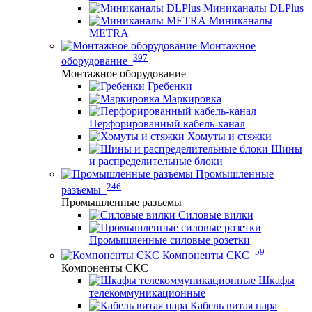
Миниканалы DLPlus
Миниканалы
METRA
Монтажное
397
оборудование
Монтажное оборудование
Гребенки
Маркировка
Перфорированный кабель-канал
Хомуты и стяжки
Шины
и распределительные блоки
Промышленные
246
разъемы
Промышленные разъемы
Силовые вилки
Промышленные силовые розетки
59
Компоненты СКС
Компоненты СКС
Шкафы
телекоммуникационные
Кабель витая пара