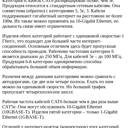
Категория 6, кабель CAT6 ратифицирован позже, чем 5е.
Продукция относится к стандартным сетевым кабелям. Она
совместима (обратно) с категориями 5, 5е, 3. Кабели
поддерживают гигабитный интернет на расстоянии не более
100м. Их также можно применять на 10-Gigabit Ethernet, но
дальность связи имеет ограничения.
Изделия обеих категорий работают с одинаковой скоростью 1
Гбит/с, что подходит для большей части интернет-
соединений. Основным отличием здесь будет пропускная
способность проводов. Рабочими частотами категории 6
является диапазон до 250 МГц. Для кабелей 5е – до 100 МГц.
Продукция 6-й категории одновременно способна
обрабатывать больший объем информации.
Различия между данными категориями можно сравнить с
автодорогами, где две или четыре полосы. Ехать по ним
можно на одинаковой скорости. Но больший трафик
пропускает четырехполосное шоссе.
Рабочая частота кабелей CAT6 больше чем в два раза выше
САТ5е. Они могут обслуживать 10-Gigabit Ethernet
(10GBASE-T). Изделия пятой категории – только 1-Gigabit
Ethernet (1GBASE-T).
Отличий у интернет-розеток (коннекторов) этих категорий