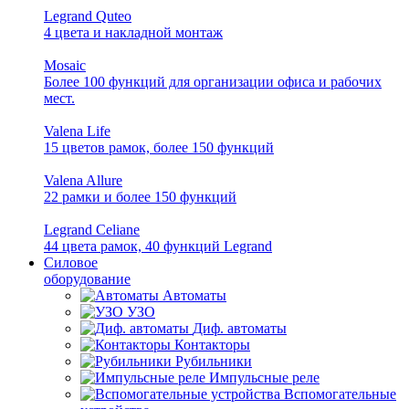
Legrand Quteo
4 цвета и накладной монтаж
Mosaic
Более 100 функций для организации офиса и рабочих
мест.
Valena Life
15 цветов рамок, более 150 функций
Valena Allure
22 рамки и более 150 функций
Legrand Celiane
44 цвета рамок, 40 функций Legrand
Силовое
оборудование
Автоматы
УЗО
Диф. автоматы
Контакторы
Рубильники
Импульсные реле
Вспомогательные