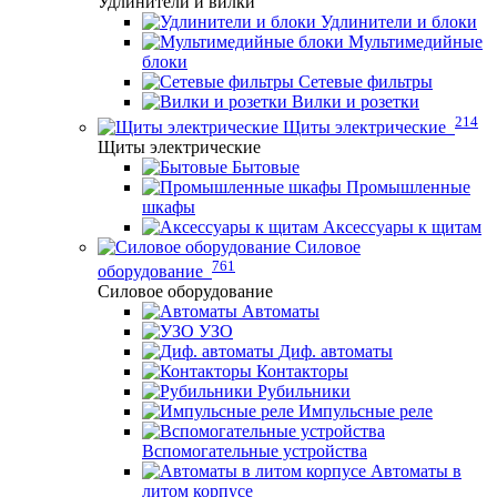
Удлинители и вилки
Удлинители и блоки
Мультимедийные
блоки
Сетевые фильтры
Вилки и розетки
214
Щиты электрические
Щиты электрические
Бытовые
Промышленные
шкафы
Аксессуары к щитам
Силовое
761
оборудование
Силовое оборудование
Автоматы
УЗО
Диф. автоматы
Контакторы
Рубильники
Импульсные реле
Вспомогательные устройства
Автоматы в
литом корпусе