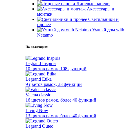
Лицевые панели
Аксессуары и
монтаж
Светильники и
прочее
Умный дом with
Netatmo
По коллекциям
Legrand Inspiria
10 цветов рамок, 108 функций
Legrand Etika
9 цветов рамок, 38 функций
Valena classic
16 цветов рамок, более 40 функций
Living Now
13 цветов рамок, более 40 функций
Legrand Quteo