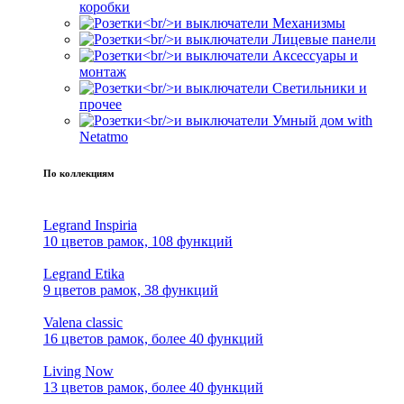
коробки
Механизмы
Лицевые панели
Аксессуары и
монтаж
Светильники и
прочее
Умный дом with
Netatmo
По коллекциям
Legrand Inspiria
10 цветов рамок, 108 функций
Legrand Etika
9 цветов рамок, 38 функций
Valena classic
16 цветов рамок, более 40 функций
Living Now
13 цветов рамок, более 40 функций