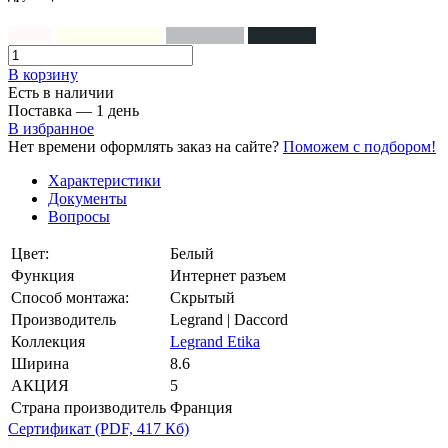
Белый
Слоновая кость
Алюминий
Антрацит
В корзинy
Есть в наличии
Поставка — 1 день
В избранное
Нет времени оформлять заказ на сайте?
Поможем с подбором!
Характеристики
Документы
Вопросы
Цвет:
Белый
Функция
Интернет разъем
Способ монтажа:
Скрытый
Производитель
Legrand | Daccord
Коллекция
Legrand Etika
Ширина
8.6
АКЦИЯ
5
Страна производитель
Франция
Сертификат
(PDF, 417 Кб)