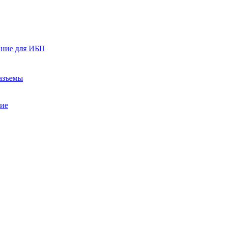
ание для ИБП
азъемы
ние