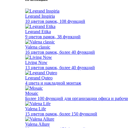
Legrand Inspiria
10 цветов рамок, 108 функций
Legrand Etika
9 цветов рамок, 38 функций
Valena classic
16 цветов рамок, более 40 функций
Living Now
13 цветов рамок, более 40 функций
Legrand Quteo
4 цвета и накладной монтаж
Mosaic
Более 100 функций для организации офиса и рабочи
Valena Life
15 цветов рамок, более 150 функций
Valena Allure