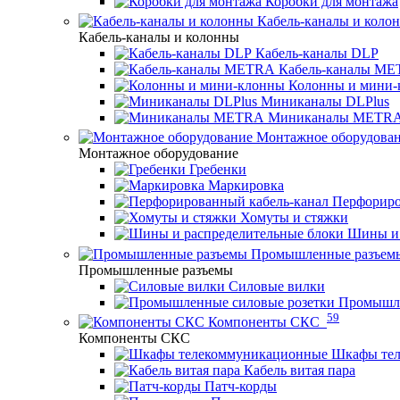
Коробки для монтажа
Кабель-каналы и коло
Кабель-каналы и колонны
Кабель-каналы DLP
Кабель-каналы M
Колонны и мини-
Миниканалы DLPlus
Миниканалы METR
Монтажное оборудова
Монтажное оборудование
Гребенки
Маркировка
Перфориро
Хомуты и стяжки
Шины и 
Промышленные разъем
Промышленные разъемы
Силовые вилки
Промышле
59
Компоненты СКС
Компоненты СКС
Шкафы те
Кабель витая пара
Патч-корды