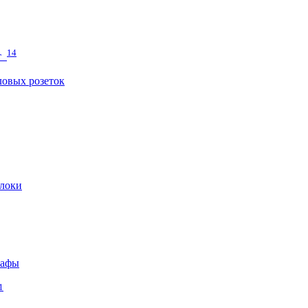
14
т
овых розеток
локи
кафы
1