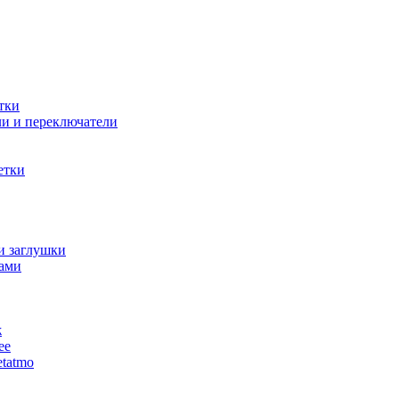
тки
и и переключатели
етки
и заглушки
ами
ж
ее
tatmo