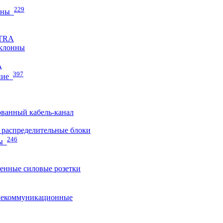
229
нны
ETRA
клонны
A
397
ние
ванный кабель-канал
распределительные блоки
246
ы
нные силовые розетки
лекоммуникационные