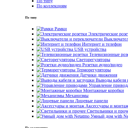
По типу
По коллекциям
По типу
Рамки
Электрические розе
Выключател
Интернет и телефон
USB устройства
Телевизионные роз
Светорегуляторы
Розетки аудио/видео
Терморегуляторы
Датчики движения
Выводы кабеля 
Управление привод
Монтажные коробки
Механизмы
Лицевые панели
Аксессуары и монта
Светильники и проч
Умный дом with Ne
По коллекциям