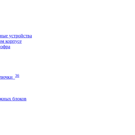
ные устройства
ом корпусе
гофра
36
 лючки
жных блоков