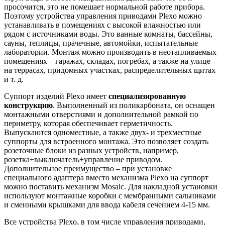
просочится, это не помешает нормальной работе прибора.
Поэтому устройства управления приводами Plexo можно
устанавливать в помещениях с высокой влажностью или
рядом с источниками воды. Это ванные комнаты, бассейны,
сауны, теплицы, прачечные, автомойки, испытательные
лаборатории. Монтаж можно производить в неотапливаемых
помещениях – гаражах, складах, погребах, а также на улице –
на террасах, придомных участках, распределительных щитах
и т. д.
Суппорт изделий Plexo имеет
специализированную
конструкцию
. Выполненный из поликарбоната, он оснащен
монтажными отверстиями и дополнительной рамкой по
периметру, которая обеспечивает герметичность.
Выпускаются одноместные, а также двух- и трехместные
суппорты для встроенного монтажа. Это позволяет создать
розеточные блоки из разных устройств, например,
розетка+выключатель+управление приводом.
Дополнительное преимущество – при установке
специального адаптера вместо механизма Plexo на суппорт
можно поставить механизм Mosaic. Для накладной установки
используют монтажные коробки с мембранными сальниками
и сменными крышками для ввода кабеля сечением 4-15 мм.
Все устройства Plexo, в том числе управления приводами,