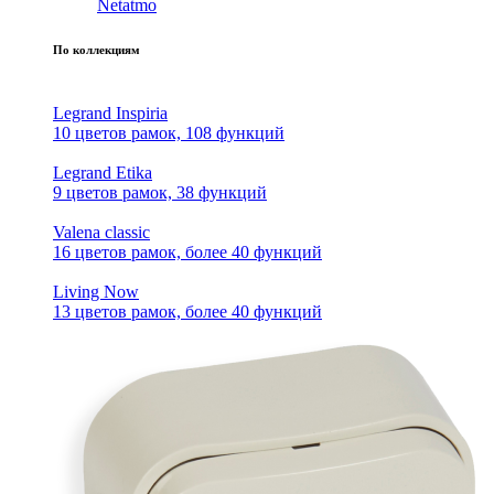
Netatmo
По коллекциям
Legrand Inspiria
10 цветов рамок, 108 функций
Legrand Etika
9 цветов рамок, 38 функций
Valena classic
16 цветов рамок, более 40 функций
Living Now
13 цветов рамок, более 40 функций