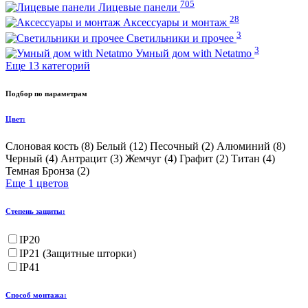
705
Лицевые панели
28
Аксессуары и монтаж
3
Светильники и прочее
3
Умный дом with Netatmo
Еще 13 категорий
Подбор по параметрам
Цвет:
Слоновая кость (
8
)
Белый (
12
)
Песочный (
2
)
Алюминий (
8
)
Черный (
4
)
Антрацит (
3
)
Жемчуг (
4
)
Графит (
2
)
Титан (
4
)
Темная Бронза (
2
)
Еще 1 цветов
Степень защиты:
IP20
IP21 (Защитные шторки)
IP41
Способ монтажа: