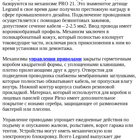
базируются на механизме PRO 21. Это знаменитое детище
Legrand в свое время даже получило престижную награду в
сфере промышленного дизайна. Подключение проводников
осуществляется с помощью безвинтовых зажимов,
допустимое сечение кабеля – 2-2.5 мм2. Ввод провода имеет
воронкообразный профиль. Механизм заключен в
поликарбонатный кожух, который полностью изолирует
токоведущие части, исключая риск прикосновения к ним во
время установки или демонтажа.
Механизмы
управления приводами
закрыты герметичным
коробом квадратной формы, с уплощенными клавишами,
плотно прилегающими друг к другу. Отверстия для
подведения проводника снабжены мембранными заглушками,
которые полностью обхватывают кабель, не пропуская влагу
внутрь. Нижний контур корпуса снабжен резиновой
прокладкой. Материал, который используется для коробов и
лицевых панелей серии Plexo имеет дополнительное
покрытие с ионами серебра, защищающее от размножения
бактерий или плесени.
Управление приводами упрощает ежедневные действия по
подъему и опусканию жалюзи, рольставен, ворот гаража или
тентов. Устройства могут иметь механическую или
электронную блокировку. Всего Legrand выпускает две