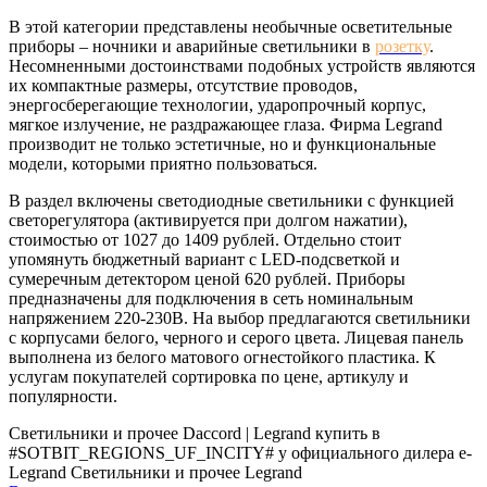
В этой категории представлены необычные осветительные
приборы – ночники и аварийные светильники в
розетку
.
Несомненными достоинствами подобных устройств являются
их компактные размеры, отсутствие проводов,
энергосберегающие технологии, ударопрочный корпус,
мягкое излучение, не раздражающее глаза. Фирма Legrand
производит не только эстетичные, но и функциональные
модели, которыми приятно пользоваться.
В раздел включены светодиодные светильники с функцией
светорегулятора (активируется при долгом нажатии),
стоимостью от 1027 до 1409 рублей. Отдельно стоит
упомянуть бюджетный вариант с LED-подсветкой и
сумеречным детектором ценой 620 рублей. Приборы
предназначены для подключения в сеть номинальным
напряжением 220-230В. На выбор предлагаются светильники
с корпусами белого, черного и серого цвета. Лицевая панель
выполнена из белого матового огнестойкого пластика. К
услугам покупателей сортировка по цене, артикулу и
популярности.
Светильники и прочее Daccord | Legrand купить в
#SOTBIT_REGIONS_UF_INCITY# у официального дилера e-
Legrand
Светильники и прочее Legrand