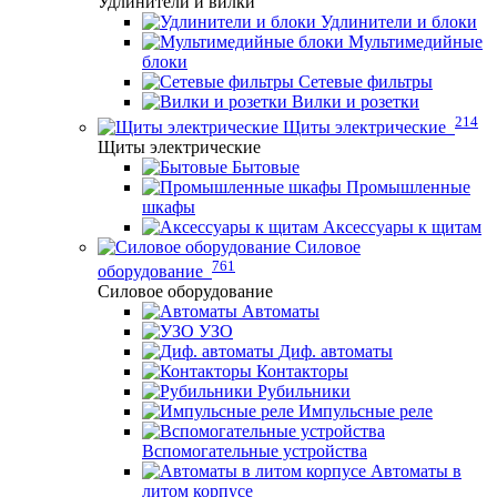
Удлинители и вилки
Удлинители и блоки
Мультимедийные
блоки
Сетевые фильтры
Вилки и розетки
214
Щиты электрические
Щиты электрические
Бытовые
Промышленные
шкафы
Аксессуары к щитам
Силовое
761
оборудование
Силовое оборудование
Автоматы
УЗО
Диф. автоматы
Контакторы
Рубильники
Импульсные реле
Вспомогательные устройства
Автоматы в
литом корпусе