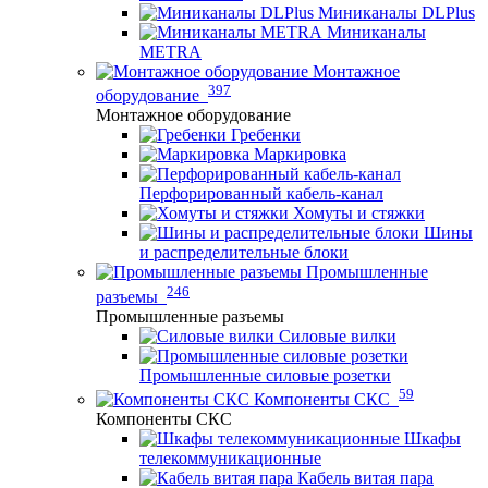
Миниканалы DLPlus
Миниканалы
METRA
Монтажное
397
оборудование
Монтажное оборудование
Гребенки
Маркировка
Перфорированный кабель-канал
Хомуты и стяжки
Шины
и распределительные блоки
Промышленные
246
разъемы
Промышленные разъемы
Силовые вилки
Промышленные силовые розетки
59
Компоненты СКС
Компоненты СКС
Шкафы
телекоммуникационные
Кабель витая пара