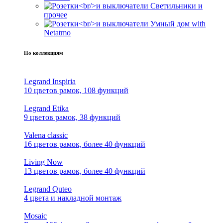
Светильники и
прочее
Умный дом with
Netatmo
По коллекциям
Legrand Inspiria
10 цветов рамок, 108 функций
Legrand Etika
9 цветов рамок, 38 функций
Valena classic
16 цветов рамок, более 40 функций
Living Now
13 цветов рамок, более 40 функций
Legrand Quteo
4 цвета и накладной монтаж
Mosaic