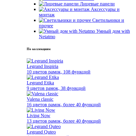
Лицевые панели
Аксессуары и
монтаж
Светильники и
прочее
Умный дом with
Netatmo
По коллекциям
Legrand Inspiria
10 цветов рамок, 108 функций
Legrand Etika
9 цветов рамок, 38 функций
Valena classic
16 цветов рамок, более 40 функций
Living Now
13 цветов рамок, более 40 функций
Legrand Quteo