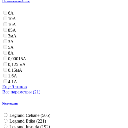
Номинальный ток:
6А
10А
16А
85А
3мА
3А
5А
8А
0,00015А
0,125 мА
0,15мА
1,6А
4.1А
Еще 9 типов
Все параметры (21)
Коллекция
Legrand Celiane (
505
)
Legrand Etika (
221
)
Legrand Inspiria (
192
)