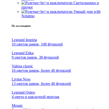
Светильники и
прочее
Умный дом with
Netatmo
По коллекциям
Legrand Inspiria
10 цветов рамок, 108 функций
Legrand Etika
9 цветов рамок, 38 функций
Valena classic
16 цветов рамок, более 40 функций
Living Now
13 цветов рамок, более 40 функций
Legrand Quteo
4 цвета и накладной монтаж
Mosaic