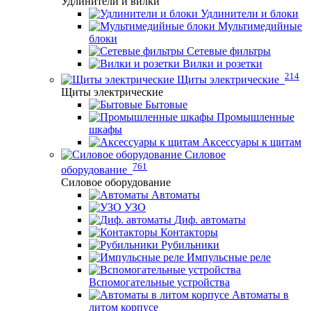
Удлинители и вилки
Удлинители и блоки
Мультимедийные
блоки
Сетевые фильтры
Вилки и розетки
214
Щиты электрические
Щиты электрические
Бытовые
Промышленные
шкафы
Аксессуары к щитам
Силовое
761
оборудование
Силовое оборудование
Автоматы
УЗО
Диф. автоматы
Контакторы
Рубильники
Импульсные реле
Вспомогательные устройства
Автоматы в
литом корпусе