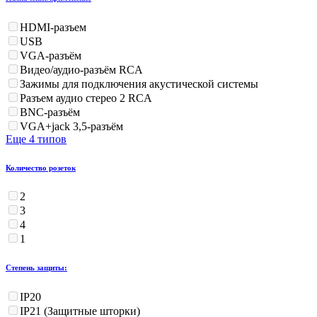
HDMI-разъем
USB
VGA-разъём
Видео/аудио-разъём RCA
Зажимы для подключения акустической системы
Разъем аудио стерео 2 RCA
BNC-разъём
VGA+jack 3,5-разъём
Еще 4 типов
Количество розеток
2
3
4
1
Степень защиты:
IP20
IP21 (Защитные шторки)