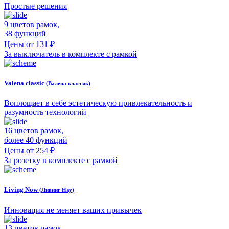
Простые решения
9 цветов рамок,
38 функций
Цены от 131 ₽
За выключатель в комплекте с рамкой
Valena classic
(Валена классик)
Воплощает в себе эстетическую привлекательность и
разумность технологий
16 цветов рамок,
более 40 функций
Цены от 254 ₽
За розетку в комплекте с рамкой
Living Now
(Ливинг Нау)
Инновация не меняет ваших привычек
13 цветов рамок,