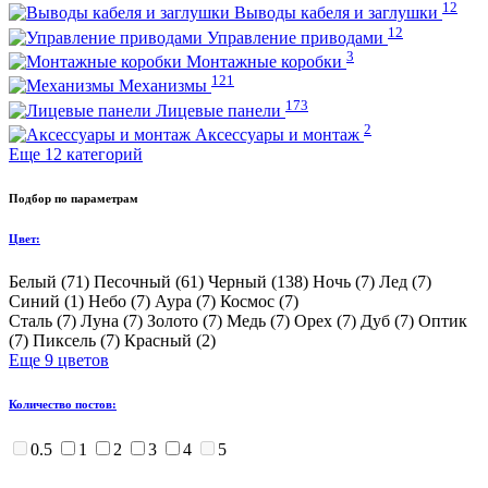
12
Выводы кабеля и заглушки
12
Управление приводами
3
Монтажные коробки
121
Механизмы
173
Лицевые панели
2
Аксессуары и монтаж
Еще 12 категорий
Подбор по параметрам
Цвет:
Белый (
71
)
Песочный (
61
)
Черный (
138
)
Ночь (
7
)
Лед (
7
)
Синий (
1
)
Небо (
7
)
Аура (
7
)
Космоc (
7
)
Сталь (
7
)
Луна (
7
)
Золото (
7
)
Медь (
7
)
Орех (
7
)
Дуб (
7
)
Оптик
(
7
)
Пиксель (
7
)
Красный (
2
)
Еще 9 цветов
Количество постов:
0.5
1
2
3
4
5