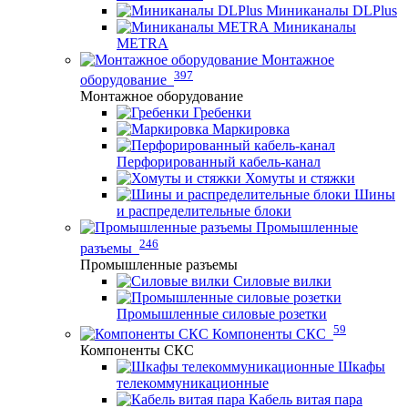
Миниканалы DLPlus
Миниканалы
METRA
Монтажное
397
оборудование
Монтажное оборудование
Гребенки
Маркировка
Перфорированный кабель-канал
Хомуты и стяжки
Шины
и распределительные блоки
Промышленные
246
разъемы
Промышленные разъемы
Силовые вилки
Промышленные силовые розетки
59
Компоненты СКС
Компоненты СКС
Шкафы
телекоммуникационные
Кабель витая пара