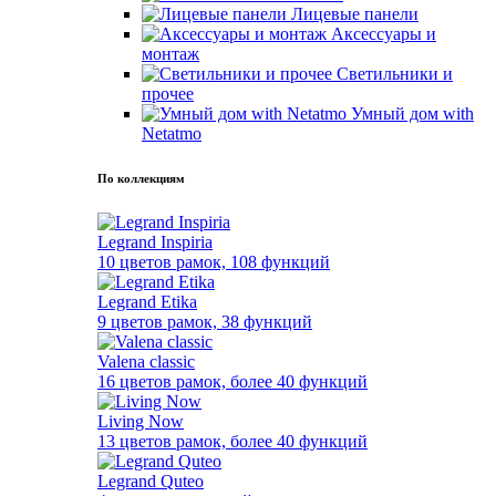
Лицевые панели
Аксессуары и
монтаж
Светильники и
прочее
Умный дом with
Netatmo
По коллекциям
Legrand Inspiria
10 цветов рамок, 108 функций
Legrand Etika
9 цветов рамок, 38 функций
Valena classic
16 цветов рамок, более 40 функций
Living Now
13 цветов рамок, более 40 функций
Legrand Quteo