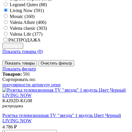
Legrand Quteo (
88
)
Living Now (
591
)
Mosaic (
160
)
Valena Allure (
406
)
Valena classic (
303
)
Valena Life (
377
)
РАСПРОДАЖА
Показать товары (
0
)
Показать товары
Очистить фильтр
Показать фильтр
Товаров:
591
Сортировать по:
популярности
артикулу
цене
K4202D-KG08
распродажа
Розетка телевизионная TV "звезда" 1 модуль Цвет Черный
LIVING NOW
4 786 ₽