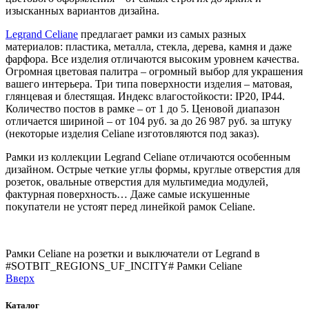
изысканных вариантов дизайна.
Legrand Celiane
предлагает рамки из самых разных
материалов: пластика, металла, стекла, дерева, камня и даже
фарфора. Все изделия отличаются высоким уровнем качества.
Огромная цветовая палитра – огромный выбор для украшения
вашего интерьера. Три типа поверхности изделия – матовая,
глянцевая и блестящая. Индекс влагостойкости: IP20, IP44.
Количество постов в рамке – от 1 до 5. Ценовой диапазон
отличается шириной – от 104 руб. за до 26 987 руб. за штуку
(некоторые изделия Celiane изготовляются под заказ).
Рамки из коллекции Legrand Celiane отличаются особенным
дизайном. Острые четкие углы формы, круглые отверстия для
розеток, овальные отверстия для мультимедиа модулей,
фактурная поверхность… Даже самые искушенные
покупатели не устоят перед линейкой рамок Celiane.
Рамки Celiane на розетки и выключатели от Legrand в
#SOTBIT_REGIONS_UF_INCITY#
Рамки Celiane
Вверх
Каталог