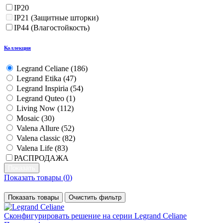
IP20
IP21 (Защитные шторки)
IP44 (Влагостойкость)
Коллекция
Legrand Celiane (
186
)
Legrand Etika (
47
)
Legrand Inspiria (
54
)
Legrand Quteo (
1
)
Living Now (
112
)
Mosaic (
30
)
Valena Allure (
52
)
Valena classic (
82
)
Valena Life (
83
)
РАСПРОДАЖА
Показать товары (
0
)
Показать товары
Очистить фильтр
Сконфигурировать решение
на серии Legrand Celiane