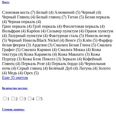
Цвет:
Слоновая кость (
7
)
Белый (
4
)
Алюминий (
5
)
Черный (
4
)
Черный Глянец (
4
)
Белый глянец (
7
)
Титан (
5
)
Белая перкаль
(
4
)
Черная перкаль (
4
)
Грин перкаль (
4
)
Грэй перкаль (
4
)
Фиолетовая перкаль (
4
)
Вольфрам (
4
)
Карбон (
4
)
Сильвер пунктум (
4
)
Оранж пунктум
(
4
)
Лазурный пунктум (
4
)
Фактурная сталь (
5
)
Никель велюр
(
5
)
Черный Никель/Black Nickel (
4
)
Венге (
5
)
Клён (
5
)
Фарфор
белая феерия (
3
)
Ардезия (
3
)
Смальта Белая Глина (
5
)
Смальта
Графит (
5
)
Смальта Кармин (
4
)
Смальта Мокка (
4
)
Кожа
текстура (
4
)
Кожа Карамель (
4
)
Кожа Макиато (
3
)
Кожа
Пурпур (
3
)
Кожа Блэк Пиксел (
3
)
Зеркало (
4
)
Кофейный
Глянец (
4
)
Перкаль Розе (
4
)
Перкаль бордо (
4
)
Чернильная
ночь (
4
)
Серый глянец (
4
)
Белёный Дуб (
4
)
Латунь (
4
)
Золото
(
4
)
Медь (
4
)
Орех (
5
)
Еще 35 цветов
Количество постов:
1
2
3
4
5
Степень защиты: