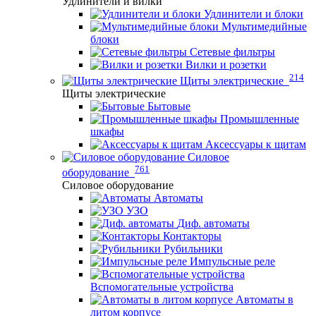
Удлинители и вилки
Удлинители и блоки
Мультимедийные
блоки
Сетевые фильтры
Вилки и розетки
214
Щиты электрические
Щиты электрические
Бытовые
Промышленные
шкафы
Аксессуары к щитам
Силовое
761
оборудование
Силовое оборудование
Автоматы
УЗО
Диф. автоматы
Контакторы
Рубильники
Импульсные реле
Вспомогательные устройства
Автоматы в
литом корпусе