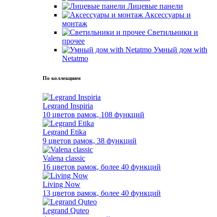
Лицевые панели
Аксессуары и
монтаж
Светильники и
прочее
Умный дом with
Netatmo
По коллекциям
Legrand Inspiria
10 цветов рамок, 108 функций
Legrand Etika
9 цветов рамок, 38 функций
Valena classic
16 цветов рамок, более 40 функций
Living Now
13 цветов рамок, более 40 функций
Legrand Quteo