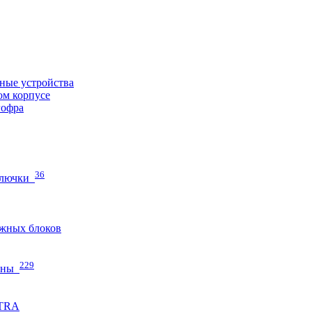
ные устройства
ом корпусе
гофра
36
 лючки
жных блоков
229
нны
ETRA