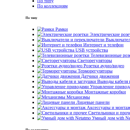
По типу
По коллекциям
По типу
Рамки
Электрические розе
Выключател
Интернет и телефон
USB устройства
Телевизионные роз
Светорегуляторы
Розетки аудио/видео
Терморегуляторы
Датчики движения
Выводы кабеля 
Управление привод
Монтажные коробки
Механизмы
Лицевые панели
Аксессуары и монта
Светильники и проч
Умный дом with Ne
По коллекциям