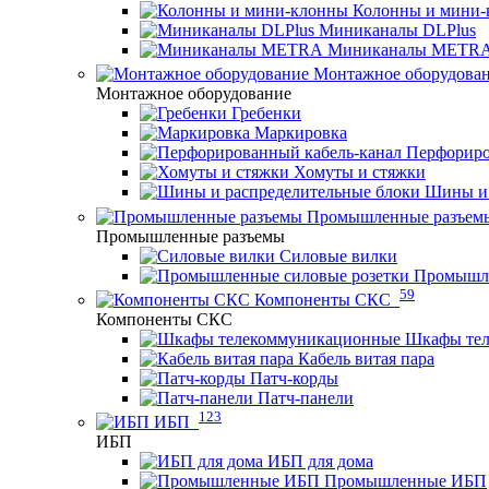
Колонны и мини-
Миниканалы DLPlus
Миниканалы METR
Монтажное оборудова
Монтажное оборудование
Гребенки
Маркировка
Перфориро
Хомуты и стяжки
Шины и 
Промышленные разъем
Промышленные разъемы
Силовые вилки
Промышле
59
Компоненты СКС
Компоненты СКС
Шкафы те
Кабель витая пара
Патч-корды
Патч-панели
123
ИБП
ИБП
ИБП для дома
Промышленные ИБП