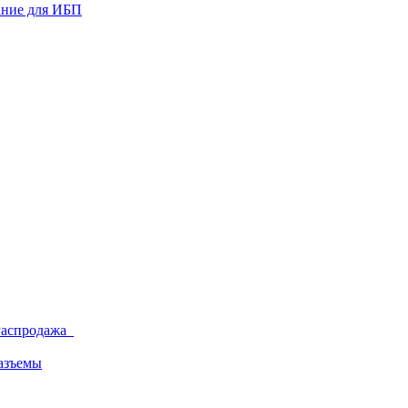
ание для ИБП
Распродажа
азъемы