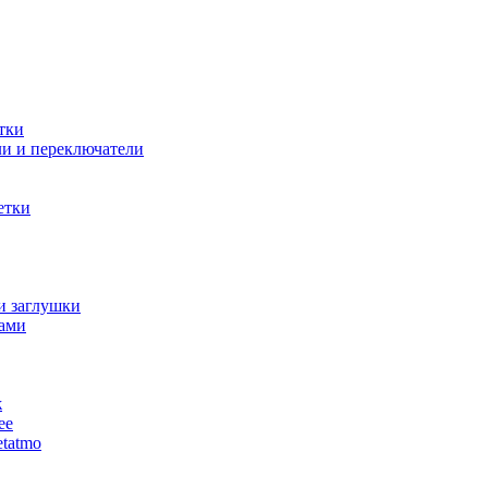
тки
и и переключатели
етки
и заглушки
ами
ж
ее
tatmo