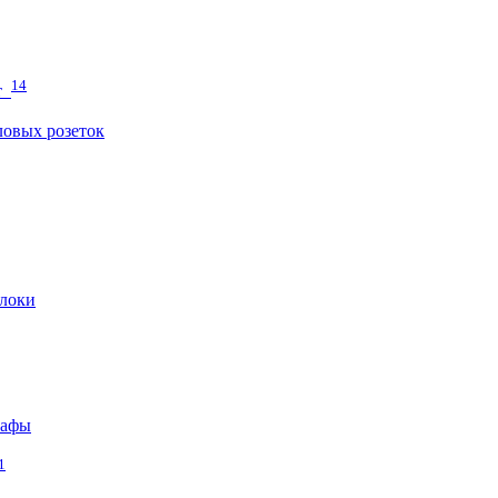
14
т
овых розеток
локи
кафы
1