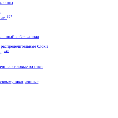
клонны
A
397
ние
ванный кабель-канал
распределительные блоки
246
ы
нные силовые розетки
лекоммуникационные