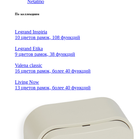
Netatmo
По коллекциям
Legrand Inspiria
10 цветов рамок, 108 функций
Legrand Etika
9 цветов рамок, 38 функций
Valena classic
16 цветов рамок, более 40 функций
Living Now
13 цветов рамок, более 40 функций