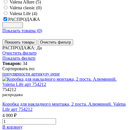
Valena Allure (
5
)
Valena classic (
0
)
Valena Life (
4
)
РАСПРОДАЖА
Показать товары (
0
)
Показать товары
Очистить фильтр
РАСПРОДАЖА: Да
Очистить фильтр
Показать фильтр
Товаров:
34
Сортировать по:
популярности
артикулу
цене
754212
распродажа
Коробка для накладного монтажа, 2 поста. Алюминий. Valena
Life арт 754212
4 000 ₽
В корзинy