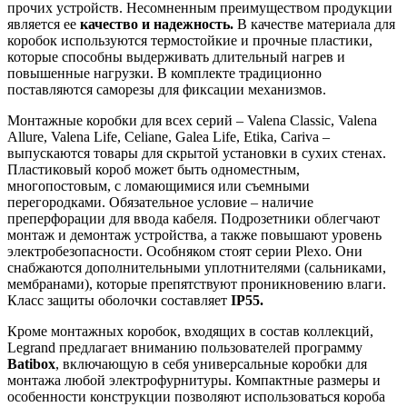
прочих устройств. Несомненным преимуществом продукции
является ее
качество и надежность.
В качестве материала для
коробок используются термостойкие и прочные пластики,
которые способны выдерживать длительный нагрев и
повышенные нагрузки. В комплекте традиционно
поставляются саморезы для фиксации механизмов.
Монтажные коробки для всех серий – Valena Classic, Valena
Allure, Valena Life, Celiane, Galea Life, Etika, Cariva –
выпускаются товары для скрытой установки в сухих стенах.
Пластиковый короб может быть одноместным,
многопостовым, с ломающимися или съемными
перегородками. Обязательное условие – наличие
преперфорации для ввода кабеля. Подрозетники облегчают
монтаж и демонтаж устройства, а также повышают уровень
электробезопасности. Особняком стоят серии Plexo. Они
снабжаются дополнительными уплотнителями (сальниками,
мембранами), которые препятствуют проникновению влаги.
Класс защиты оболочки составляет
IP55.
Кроме монтажных коробок, входящих в состав коллекций,
Legrand предлагает вниманию пользователей программу
Batibox
, включающую в себя универсальные коробки для
монтажа любой электрофурнитуры. Компактные размеры и
особенности конструкции позволяют использоваться короба