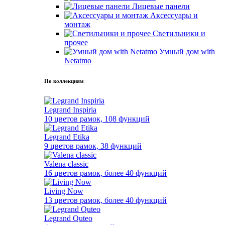
Лицевые панели
Аксессуары и
монтаж
Светильники и
прочее
Умный дом with
Netatmo
По коллекциям
Legrand Inspiria
10 цветов рамок, 108 функций
Legrand Etika
9 цветов рамок, 38 функций
Valena classic
16 цветов рамок, более 40 функций
Living Now
13 цветов рамок, более 40 функций
Legrand Quteo