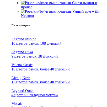
Светильники и
прочее
Умный дом with
Netatmo
По коллекциям
Legrand Inspiria
10 цветов рамок, 108 функций
Legrand Etika
9 цветов рамок, 38 функций
Valena classic
16 цветов рамок, более 40 функций
Living Now
13 цветов рамок, более 40 функций
Legrand Quteo
4 цвета и накладной монтаж
Mosaic