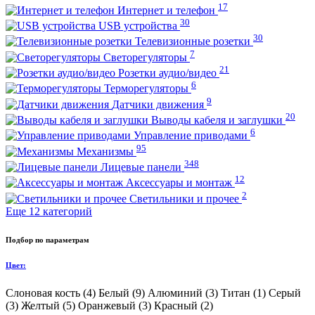
17
Интернет и телефон
30
USB устройства
30
Телевизионные розетки
7
Светорегуляторы
21
Розетки аудио/видео
6
Терморегуляторы
9
Датчики движения
20
Выводы кабеля и заглушки
6
Управление приводами
95
Механизмы
348
Лицевые панели
12
Аксессуары и монтаж
2
Светильники и прочее
Еще 12 категорий
Подбор по параметрам
Цвет:
Слоновая кость (
4
)
Белый (
9
)
Алюминий (
3
)
Титан (
1
)
Серый
(
3
)
Желтый (
5
)
Оранжевый (
3
)
Красный (
2
)