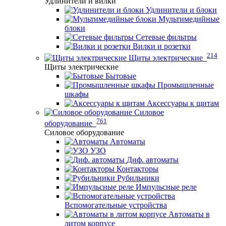
Удлинители и вилки
Удлинители и блоки
Мультимедийные
блоки
Сетевые фильтры
Вилки и розетки
214
Щиты электрические
Щиты электрические
Бытовые
Промышленные
шкафы
Аксессуары к щитам
Силовое
761
оборудование
Силовое оборудование
Автоматы
УЗО
Диф. автоматы
Контакторы
Рубильники
Импульсные реле
Вспомогательные устройства
Автоматы в
литом корпусе