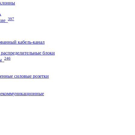
клонны
A
397
ние
ванный кабель-канал
распределительные блоки
246
ы
нные силовые розетки
лекоммуникационные