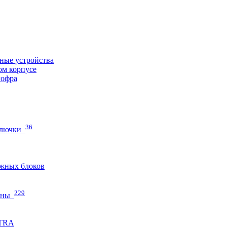
ные устройства
ом корпусе
гофра
36
 лючки
жных блоков
229
нны
ETRA