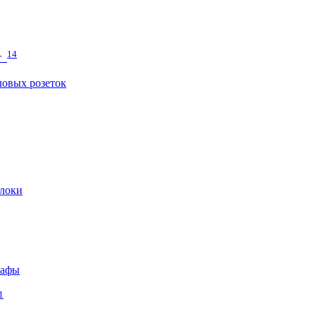
14
т
овых розеток
локи
кафы
1