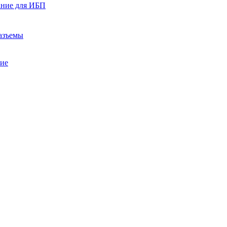
ание для ИБП
азъемы
ние