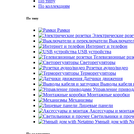
По типу
По коллекциям
По типу
Рамки
Электрические розе
Выключател
Интернет и телефон
USB устройства
Телевизионные роз
Светорегуляторы
Розетки аудио/видео
Терморегуляторы
Датчики движения
Выводы кабеля 
Управление привод
Монтажные коробки
Механизмы
Лицевые панели
Аксессуары и монта
Светильники и проч
Умный дом with Ne
По коллекциям