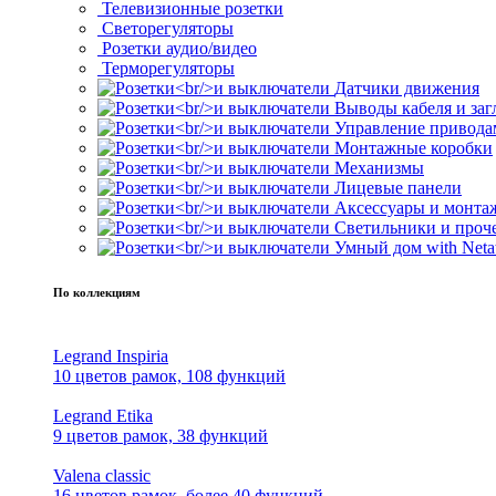
Телевизионные розетки
Светорегуляторы
Розетки аудио/видео
Терморегуляторы
Датчики движения
Выводы кабеля и за
Управление привода
Монтажные коробки
Механизмы
Лицевые панели
Аксессуары и монта
Светильники и проч
Умный дом with Neta
По коллекциям
Legrand Inspiria
10 цветов рамок, 108 функций
Legrand Etika
9 цветов рамок, 38 функций
Valena classic
16 цветов рамок, более 40 функций