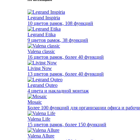
Legrand Inspiria
10 цветов рамок, 108 функций
Legrand Etika
9 цветов рамок, 38 функций
Valena classic
16 цветов рамок, более 40 функций
Living Now
13 цветов рамок, более 40 функций
Legrand Quteo
4 цвета и накладной монтаж
Mosaic
Более 100 функций для организации офиса и рабочи
Valena Life
15 цветов рамок, более 150 функций
Valena Allure