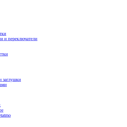
тки
и и переключатели
етки
и заглушки
ами
ж
ее
tatmo