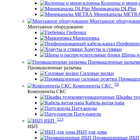
Колонны и мини-
Миниканалы DLPlus
Миниканалы METR
Монтажное оборудова
Монтажное оборудование
Гребенки
Маркировка
Перфориро
Хомуты и стяжки
Шины и 
Промышленные разъем
Промышленные разъемы
Силовые вилки
Промышле
59
Компоненты СКС
Компоненты СКС
Шкафы те
Кабель витая пара
Патч-корды
Патч-панели
123
ИБП
ИБП
ИБП для дома
Промышленные ИБП