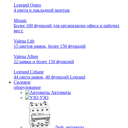
Legrand Quteo
4 цвета и накладной монтаж
Mosaic
Более 100 функций для организации офиса и рабочих
мест.
Valena Life
15 цветов рамок, более 150 функций
Valena Allure
22 рамки и более 150 функций
Legrand Celiane
44 цвета рамок, 40 функций Legrand
Силовое
оборудование
Автоматы
УЗО
Диф. автоматы