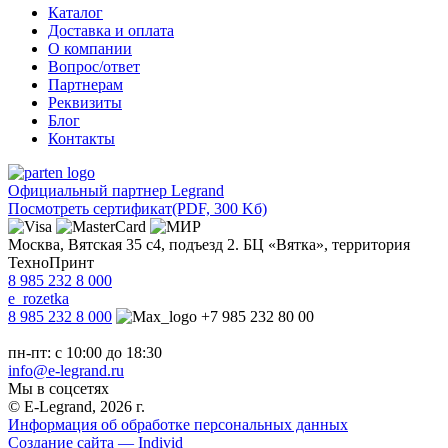
Каталог
Доставка и оплата
О компании
Вопрос/ответ
Партнерам
Реквизиты
Блог
Контакты
Официальный партнер Legrand
Посмотреть сертификат
(PDF, 300 Kб)
Москва, Вятская 35 с4, подъезд 2. БЦ «Вятка», территория
ТехноПринт
8 985 232 8 000
e_rozetka
8 985 232 8 000
+7 985 232 80 00
пн-пт: с 10:00 до 18:30
info@e-legrand.ru
Мы в соцсетях
© E-Legrand, 2026 г.
Информация об обработке персональных данных
Создание сайта — Individ