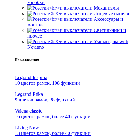
коробки
Механизмы
Лицевые панели
Аксессуары и
монтаж
Светильники и
прочее
Умный дом with
Netatmo
По коллекциям
Legrand Inspiria
10 цветов рамок, 108 функций
Legrand Etika
9 цветов рамок, 38 функций
Valena classic
16 цветов рамок, более 40 функций
Living Now
13 цветов рамок, более 40 функций