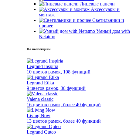
Лицевые панели
Аксессуары и
монтаж
Светильники и
прочее
Умный дом with
Netatmo
По коллекциям
Legrand Inspiria
10 цветов рамок, 108 функций
Legrand Etika
9 цветов рамок, 38 функций
Valena classic
16 цветов рамок, более 40 функций
Living Now
13 цветов рамок, более 40 функций
Legrand Quteo