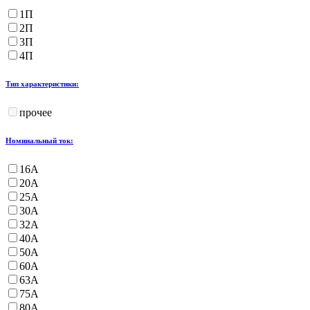
1П
2П
3П
4П
Тип характеристики:
прочее
Номинальный ток:
16А
20А
25А
30А
32А
40А
50А
60А
63А
75А
80А