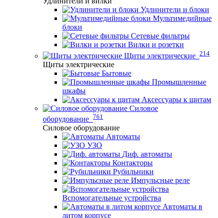
Удлинители и вилки
Удлинители и блоки
Мультимедийные
блоки
Сетевые фильтры
Вилки и розетки
214
Щиты электрические
Щиты электрические
Бытовые
Промышленные
шкафы
Аксессуары к щитам
Силовое
761
оборудование
Силовое оборудование
Автоматы
УЗО
Диф. автоматы
Контакторы
Рубильники
Импульсные реле
Вспомогательные устройства
Автоматы в
литом корпусе