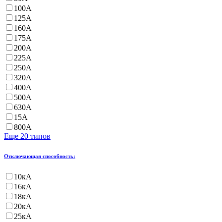
100А
125А
160А
175А
200А
225А
250А
320А
400А
500А
630А
15А
800А
Еще 20 типов
Отключающая способность:
10кА
16кА
18кА
20кА
25кА