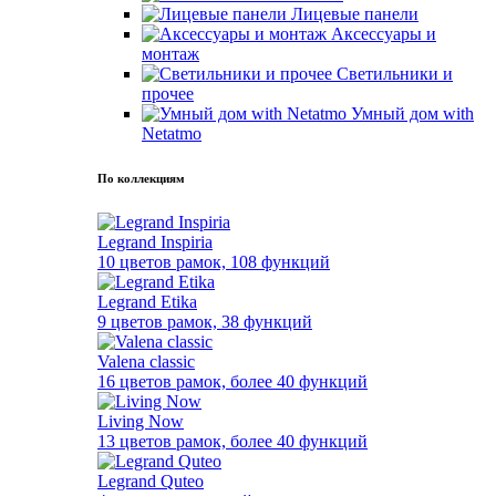
Лицевые панели
Аксессуары и
монтаж
Светильники и
прочее
Умный дом with
Netatmo
По коллекциям
Legrand Inspiria
10 цветов рамок, 108 функций
Legrand Etika
9 цветов рамок, 38 функций
Valena classic
16 цветов рамок, более 40 функций
Living Now
13 цветов рамок, более 40 функций
Legrand Quteo