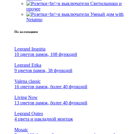
Светильники и
прочее
Умный дом with
Netatmo
По коллекциям
Legrand Inspiria
10 цветов рамок, 108 функций
Legrand Etika
9 цветов рамок, 38 функций
Valena classic
16 цветов рамок, более 40 функций
Living Now
13 цветов рамок, более 40 функций
Legrand Quteo
4 цвета и накладной монтаж
Mosaic