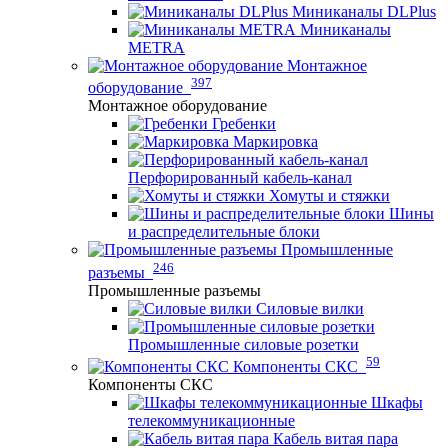
Миниканалы DLPlus
Миниканалы
METRA
Монтажное
397
оборудование
Монтажное оборудование
Гребенки
Маркировка
Перфорированный кабель-канал
Хомуты и стяжки
Шины
и распределительные блоки
Промышленные
246
разъемы
Промышленные разъемы
Силовые вилки
Промышленные силовые розетки
59
Компоненты СКС
Компоненты СКС
Шкафы
телекоммуникационные
Кабель витая пара