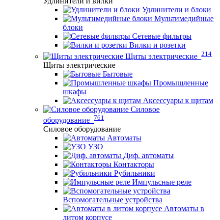
Удлинители и вилки
Удлинители и блоки
Мультимедийные
блоки
Сетевые фильтры
Вилки и розетки
214
Щиты электрические
Щиты электрические
Бытовые
Промышленные
шкафы
Аксессуары к щитам
Силовое
761
оборудование
Силовое оборудование
Автоматы
УЗО
Диф. автоматы
Контакторы
Рубильники
Импульсные реле
Вспомогательные устройства
Автоматы в
литом корпусе