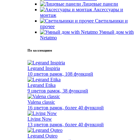
Лицевые панели
Аксессуары и
монтаж
Светильники и
прочее
Умный дом with
Netatmo
По коллекциям
Legrand Inspiria
10 цветов рамок, 108 функций
Legrand Etika
9 цветов рамок, 38 функций
Valena classic
16 цветов рамок, более 40 функций
Living Now
13 цветов рамок, более 40 функций
Legrand Quteo