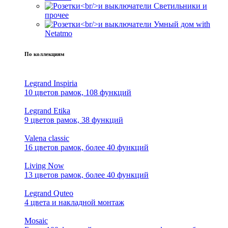
Светильники и
прочее
Умный дом with
Netatmo
По коллекциям
Legrand Inspiria
10 цветов рамок, 108 функций
Legrand Etika
9 цветов рамок, 38 функций
Valena classic
16 цветов рамок, более 40 функций
Living Now
13 цветов рамок, более 40 функций
Legrand Quteo
4 цвета и накладной монтаж
Mosaic